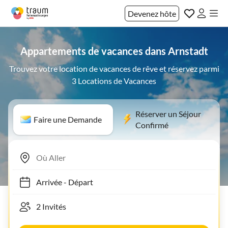
Devenez hôte
Appartements de vacances dans Arnstadt
Trouvez votre location de vacances de rêve et réservez parmi
3 Locations de Vacances
Réserver un Séjour
Faire une Demande
Confirmé
Arrivée
-
Départ