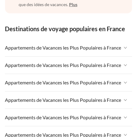
que des idées de vacances.
Plus
Destinations de voyage populaires en France
Appartements de Vacances les Plus Populaires à France
Appartements de Vacances à France
Appartements de Vacances les Plus Populaires à France
Appartements de Vacances à Paris-Ile de France
Appartements de Vacances à France
Appartements de Vacances les Plus Populaires à France
Appartements de Vacances à Paris
Appartements de Vacances à Paris-Ile de France
Appartements de Vacances à Alpes françaises
Appartements de Vacances à France
Appartements de Vacances les Plus Populaires à France
Appartements de Vacances à Paris
Appartements de Vacances à Côte atlantique
Appartements de Vacances à Paris-Ile de France
Appartements de Vacances à Côte atlantique
Appartements de Vacances à France
Appartements de Vacances les Plus Populaires à France
Appartements de Vacances à la Normandie
Appartements de Vacances à Paris
Appartements de Vacances à la Normandie
Appartements de Vacances à Paris-Ile de France
Appartements de Vacances à Sud de la France
Appartements de Vacances à Alpes françaises
Appartements de Vacances à France
Appartements de Vacances les Plus Populaires à France
Appartements de Vacances à Sud de la France