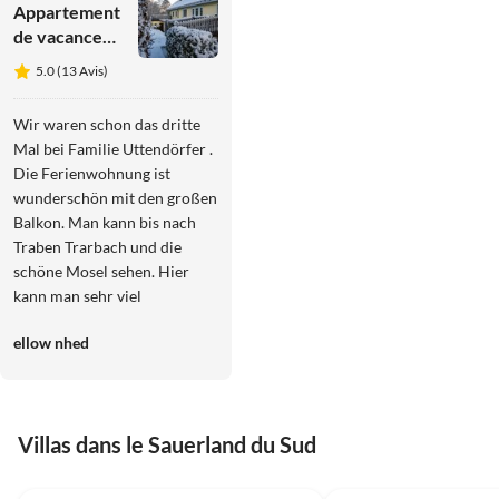
Appartement
de vacances
Appartement
5.0 (13 Avis)
de rêve sur
l'étang du
Wir waren schon das dritte
moulin
Mal bei Familie Uttendörfer .
Die Ferienwohnung ist
wunderschön mit den großen
Balkon. Man kann bis nach
Traben Trarbach und die
schöne Mosel sehen. Hier
kann man sehr viel
Unternehmen. Wir wünschen
ellow nhed
Familie Uttendörfer noch viel
Gesundheit.
Villas dans le Sauerland du Sud
4.0
(23)
4.0
(18)