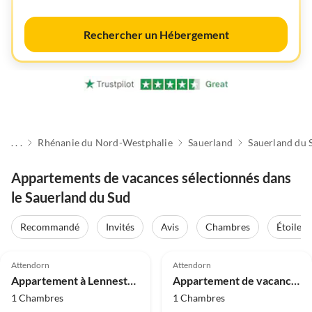
Rechercher un Hébergement
. . .
Rhénanie du Nord-Westphalie
Sauerland
Sauerland du 
Appartements de vacances sélectionnés dans
le Sauerland du Sud
Recommandé
Invités
Avis
Chambres
Étoiles
4.0
(23)
4.0
(18)
Attendorn
Attendorn
Appartement à Lennestadt pour 2 personnes
Appartement de vacances avec balcon à Bruchhausen
1 Chambres
1 Chambres