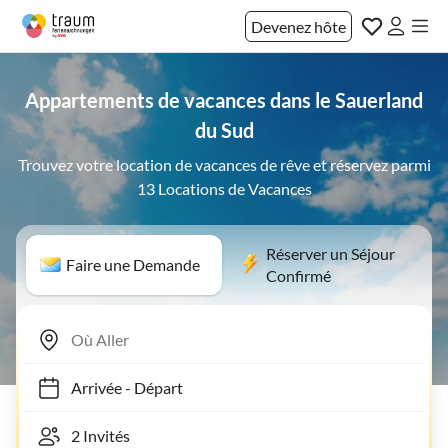
Devenez hôte
Appartements de vacances dans le Sauerland
du Sud
Trouvez votre location de vacances de rêve et réservez parmi
13 Locations de Vacances
Réserver un Séjour
Faire une Demande
Confirmé
Arrivée
-
Départ