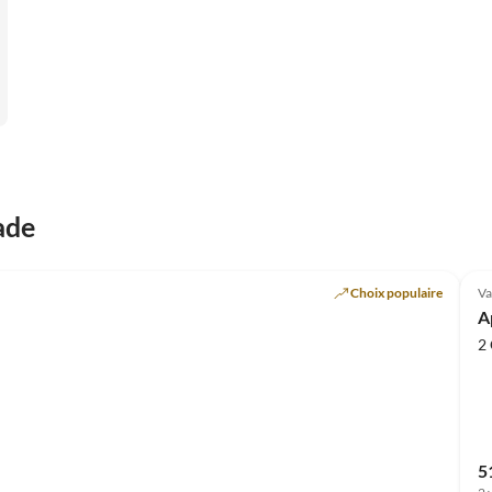
ade
Meilleure
Annonce
Choix populaire
Va
A
2
5