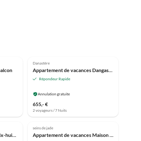
Meilleure
4.8
(3)
Annonce
Danastère
balcon
Appartement de vacances Dangaster Tied 2
Répondeur Rapide
Annulation gratuite
655,- €
2 voyageurs / 7 Nuits
seins de jade
Appartement de vacances dix-huit appartements de vacances Fresenhuus 1, location d'appartements de vacances Mer du Nord
Appartement de vacances Maison de vacances Boje 19, location d'appartement de vacances Mer du Nord