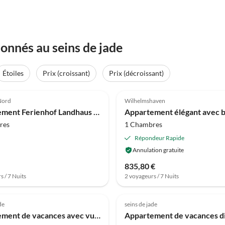
onnés au seins de jade
Étoiles
Prix (croissant)
Prix (décroissant)
(6)
4.0
(5)
Nord
Wilhelmshaven
Appartement Ferienhof Landhaus Markus, Suisse du Sud
Appartement élégant avec 
res
1 Chambres
Répondeur Rapide
Annulation gratuite
835,80 €
s / 7 Nuits
2 voyageurs / 7 Nuits
de
seins de jade
Appartement de vacances avec vue panoramique, location d'appartement de vacances Mer du Nord