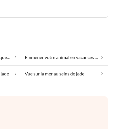
Convient aux personnes allergiques au seins de jade
Emmener votre animal en vacances au seins de jade
 jade
Vue sur la mer au seins de jade