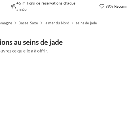
45 millions de réservations chaque
99% Recomm
année
lemagne
Basse-Saxe
la mer du Nord
seins de jade
ons au seins de jade
vrez ce qu'elle a à offrir.