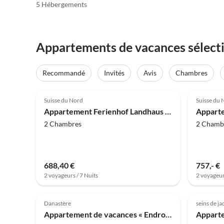
5 Hébergements
Appartements de vacances sélecti
Recommandé
Invités
Avis
Chambres
4.0
(6)
4.0
Suisse du Nord
Suisse du 
Appartement Ferienhof Landhaus Markus, Suisse du Sud
2 Chambres
2 Chamb
688,40 €
757,- €
2 voyageurs / 7 Nuits
2 voyageur
4.3
(1)
Danastère
seins de ja
Appartement de vacances « Endroit préféré »