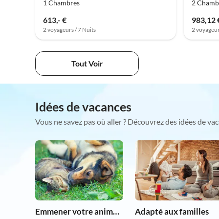
1 Chambres
2 Chamb
613,- €
983,12 
2 voyageurs / 7 Nuits
2 voyageur
Tout Voir
Idées de vacances
Vous ne savez pas où aller ? Découvrez des idées de vac
Emmener votre animal en vacances
Adapté aux familles