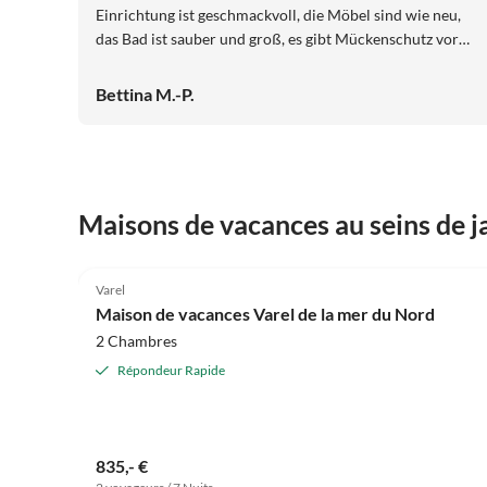
Einrichtung ist geschmackvoll, die Möbel sind wie neu,
das Bad ist sauber und groß, es gibt Mückenschutz vor
den Balkontüren, da kann man nur 100% zufrieden sein.
Bettina M.-P.
Maisons de vacances au seins de j
4.8
(23)
Varel
Maison de vacances Varel de la mer du Nord
2 Chambres
Répondeur Rapide
835,- €