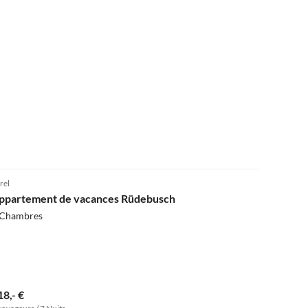
4.9
(17)
rel
ppartement de vacances Rüdebusch
 Chambres
18,- €