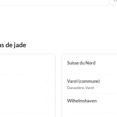
2 
s de jade
Suisse du Nord
Varel (commune)
Danastère
,
Varel
Wilhelmshaven