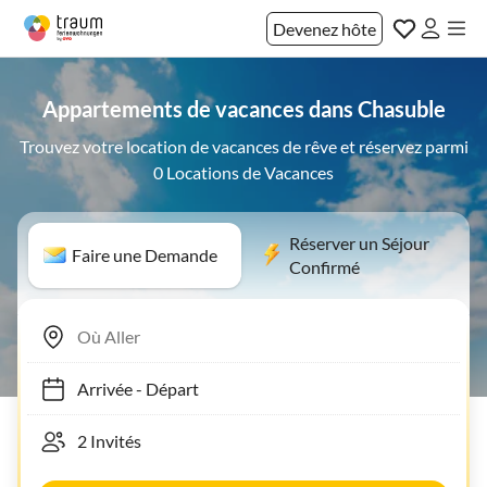
Devenez hôte
Appartements de vacances dans Chasuble
Trouvez votre location de vacances de rêve et réservez parmi
0 Locations de Vacances
Réserver un Séjour
Faire une Demande
Confirmé
Arrivée
-
Départ