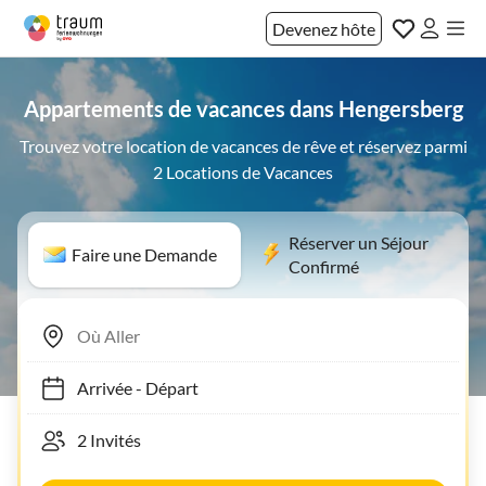
Devenez hôte
Appartements de vacances dans Hengersberg
Trouvez votre location de vacances de rêve et réservez parmi
2 Locations de Vacances
Réserver un Séjour
Faire une Demande
Confirmé
Arrivée
-
Départ