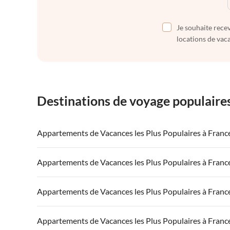
Je souhaite recev
locations de vaca
Destinations de voyage populaire
Appartements de Vacances les Plus Populaires à Franc
Appartements de Vacances à France
Appartements
Appartements de Vacances les Plus Populaires à Franc
Appartements de Vacances à Côte atlantique
Appartement
Appartements de Vacances à France
Appartements
Appartements de Vacances les Plus Populaires à Franc
Appartements de Vacances à Côte d'Azur
Appartements de Vacances à Côte atlantique
Appartement
Appartements de Vacances à France
Appartements
Appartements de Vacances les Plus Populaires à Franc
Appartements de Vacances à Côte d'Azur