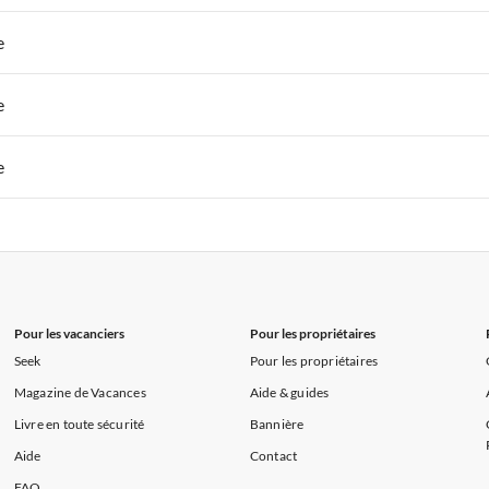
s de Vacances à la Normandie
Appartements de Vacances à Sud de la F
 de Vacances à Paris-Ile de France
Appartements de Vacances à Paris
e
s de Vacances à la Normandie
Appartements de Vacances à Sud de la F
 de Vacances à Paris-Ile de France
Appartements de Vacances à Paris
e
s de Vacances à la Normandie
Appartements de Vacances à Sud de la F
 de Vacances à Paris-Ile de France
Appartements de Vacances à Paris
e
s de Vacances à la Normandie
Appartements de Vacances à Sud de la F
 de Vacances à Paris-Ile de France
Appartements de Vacances à Paris
s de Vacances à la Normandie
Appartements de Vacances à Sud de la F
Pour les vacanciers
Pour les propriétaires
Seek
Pour les propriétaires
Magazine de Vacances
Aide & guides
Livre en toute sécurité
Bannière
Aide
Contact
FAQ