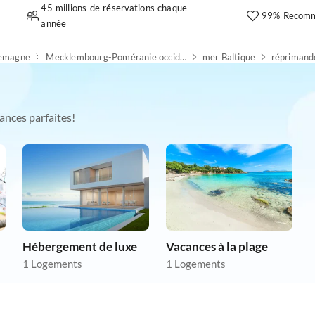
45 millions de réservations chaque
99% Recomm
année
lemagne
Mecklembourg-Poméranie occidentale
mer Baltique
réprimand
ances parfaites!
Hébergement de luxe
Vacances à la plage
1 Logements
1 Logements