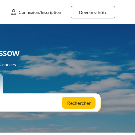
Devenez hôte
s
Connexion/Inscription
essow
Vacances
Rechercher