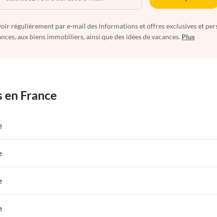
oir régulièrement par e-mail des informations et offres exclusives et per
nces, aux biens immobiliers, ainsi que des idées de vacances.
Plus
s en France
e
 de Vacances à Paris-Ile de France
Appartements de Vacances à Paris
e
s de Vacances à la Normandie
Appartements de Vacances à Sud de la F
 de Vacances à Paris-Ile de France
Appartements de Vacances à Paris
e
s de Vacances à la Normandie
Appartements de Vacances à Sud de la F
 de Vacances à Paris-Ile de France
Appartements de Vacances à Paris
e