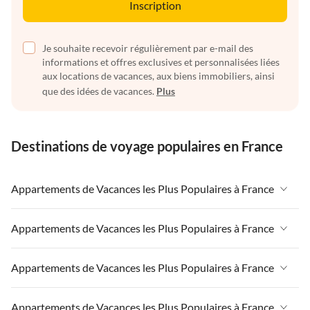
Inscription
Je souhaite recevoir régulièrement par e-mail des
informations et offres exclusives et personnalisées liées
aux locations de vacances, aux biens immobiliers, ainsi
que des idées de vacances.
Plus
Destinations de voyage populaires en France
Appartements de Vacances les Plus Populaires à France
Appartements de Vacances à France
Appartements de Vacances les Plus Populaires à France
Appartements de Vacances à Paris-Ile de France
Appartements de Vacances à France
Appartements de Vacances les Plus Populaires à France
Appartements de Vacances à Paris
Appartements de Vacances à Paris-Ile de France
Appartements de Vacances à Alpes françaises
Appartements de Vacances à France
Appartements de Vacances les Plus Populaires à France