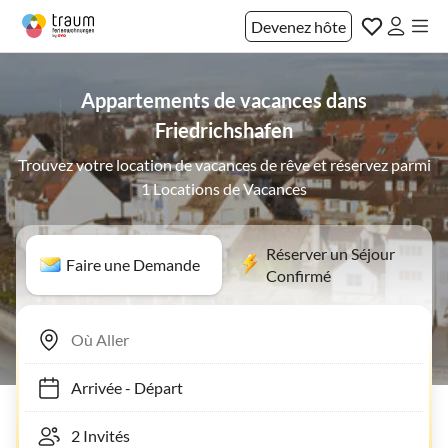
Devenez hôte
Appartements de vacances dans
Friedrichshafen
Trouvez votre location de vacances de rêve et réservez parmi
1 Locations de Vacances
Réserver un Séjour
Faire une Demande
Confirmé
Arrivée
-
Départ