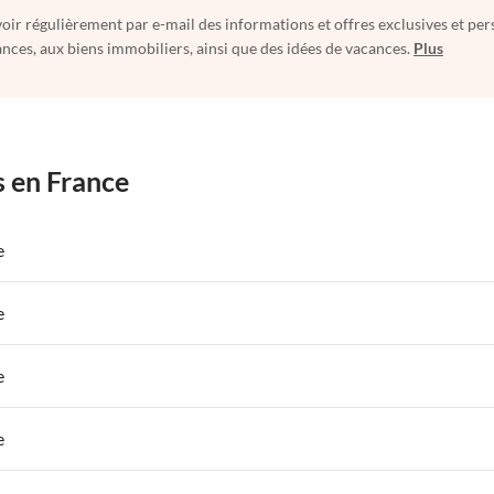
oir régulièrement par e-mail des informations et offres exclusives et per
nces, aux biens immobiliers, ainsi que des idées de vacances.
Plus
s en France
e
 de Vacances à Paris-Ile de France
Appartements de Vacances à Paris
e
s de Vacances à la Normandie
Appartements de Vacances à Sud de la F
 de Vacances à Paris-Ile de France
Appartements de Vacances à Paris
e
s de Vacances à la Normandie
Appartements de Vacances à Sud de la F
 de Vacances à Paris-Ile de France
Appartements de Vacances à Paris
e
s de Vacances à la Normandie
Appartements de Vacances à Sud de la F