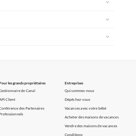
Appartements de Vacances à Alpes françaises
rance
Appartements de Vacances à Provence
Appartements de Vacances à Alpes françaises
rance
Appartements de Vacances à Provence
Appartements de Vacances à Alpes françaises
rance
Appartements de Vacances à Provence
Appartements de Vacances à Alpes françaises
rance
Appartements de Vacances à Provence
Pour les grands propriétaires
Entreprises
Gestionnaire de Canal
Qui sommes-nous
API Client
Dépêchez-vous
Conférence des Partenaires
Vacances avec votre bébé
Professionnels
Acheter des maisons de vacances
Vendre des maisons de vacances
Conditions