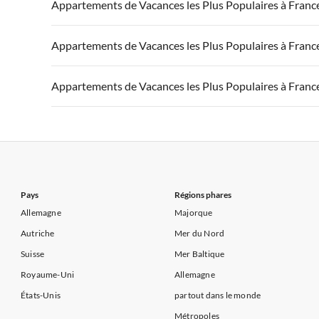
Appartements de Vacances à France
Appartements
Appartements de Vacances les Plus Populaires à Franc
Appartements de Vacances à Côte d'Azur
Appartements de Vacances à Côte atlantique
Appartement
Appartements de Vacances à France
Appartements
Appartements de Vacances les Plus Populaires à Franc
Appartements de Vacances à Côte d'Azur
Appartements de Vacances à Côte atlantique
Appartement
Appartements de Vacances à France
Appartements
Appartements de Vacances les Plus Populaires à Franc
Appartements de Vacances à Côte d'Azur
Appartements de Vacances à Côte atlantique
Appartement
Appartements de Vacances à France
Appartements
Appartements de Vacances à Côte d'Azur
Appartements de Vacances à Côte atlantique
Appartement
Appartements de Vacances à Côte d'Azur
Pays
Régions phares
Allemagne
Majorque
Autriche
Mer du Nord
Suisse
Mer Baltique
Royaume-Uni
Allemagne
États-Unis
partout dans le monde
Métropoles