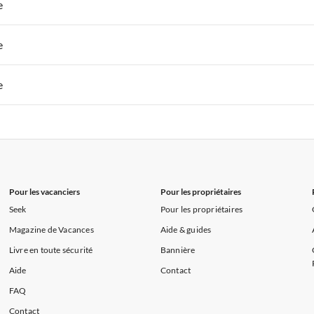
 de Vacances à Paris-Ile de France
Appartements de Vacances à Paris
e
s de Vacances à la Normandie
Appartements de Vacances à Sud de la F
 de Vacances à Paris-Ile de France
Appartements de Vacances à Paris
e
s de Vacances à la Normandie
Appartements de Vacances à Sud de la F
 de Vacances à Paris-Ile de France
Appartements de Vacances à Paris
e
s de Vacances à la Normandie
Appartements de Vacances à Sud de la F
 de Vacances à Paris-Ile de France
Appartements de Vacances à Paris
s de Vacances à la Normandie
Appartements de Vacances à Sud de la F
Pour les vacanciers
Pour les propriétaires
Seek
Pour les propriétaires
Magazine de Vacances
Aide & guides
Livre en toute sécurité
Bannière
Aide
Contact
FAQ
Contact