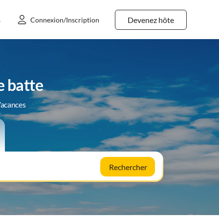
Devenez hôte
s
Connexion/Inscription
e batte
Vacances
Rechercher