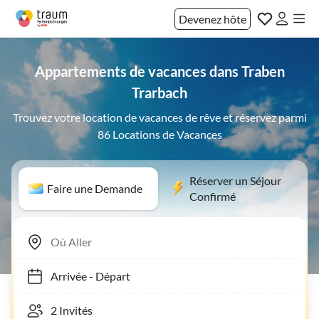
Devenez hôte
Appartements de vacances dans Traben
Trarbach
Trouvez votre location de vacances de rêve et réservez parmi
86 Locations de Vacances
Réserver un Séjour
Faire une Demande
Confirmé
Arrivée
-
Départ