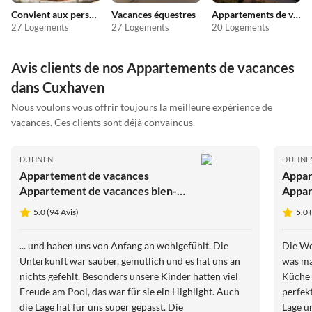
Convient aux personnes allergiques
Vacances équestres
Appartements de vacances pas chers
27 Logements
27 Logements
20 Logements
Avis clients de nos Appartements de vacances
dans Cuxhaven
Nous voulons vous offrir toujours la meilleure expérience de
vacances. Ces clients sont déjà convaincus.
DUHNEN
DUHNE
Appartement de vacances
Appar
Appartement de vacances bien-
Appar
être "Perle de la Plage"
Stran
5.0 (94 Avis)
5.0 
... und haben uns von Anfang an wohlgefühlt. Die
Die Wo
Unterkunft war sauber, gemütlich und es hat uns an
was man
nichts gefehlt. Besonders unsere Kinder hatten viel
Küche 
Freude am Pool, das war für sie ein Highlight. Auch
perfek
die Lage hat für uns super gepasst. Die
Lage u