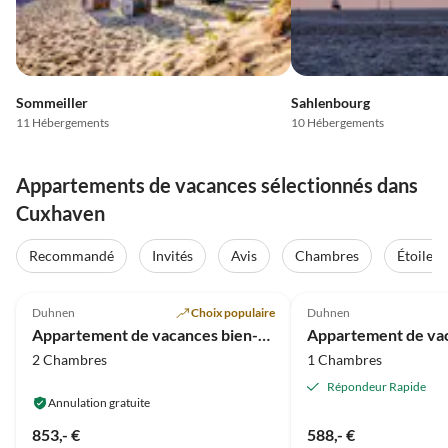
Sommeiller
Sahlenbourg
11 Hébergements
10 Hébergements
Appartements de vacances sélectionnés dans
Cuxhaven
Recommandé
Invités
Avis
Chambres
Étoiles
5.0
(94)
5.0
(34)
Duhnen
Choix populaire
Duhnen
Super hôte
Prix ​​2025
Appartement de vacances bien-être "Perle de la Plage"
2 Chambres
1 Chambres
Répondeur Rapide
Annulation gratuite
853,- €
588,- €