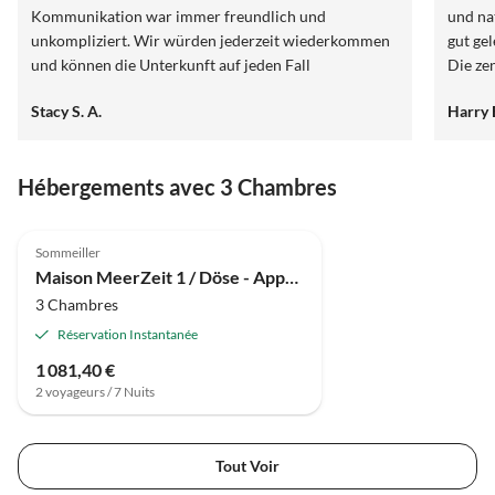
Kommunikation war immer freundlich und
und na
unkompliziert. Wir würden jederzeit wiederkommen
gut ge
und können die Unterkunft auf jeden Fall
Die ze
weiterempfehlen.
und Br
Stacy S. A.
Harry 
sitzen
ein, o
Bremer
Hébergements avec 3 Chambres
Sehens
Duhnen
Nordse
Sommeiller
Gastro
Maison MeerZeit 1 / Döse - Appartement de vacances 3 pièces avec jardin
3 Chambres
Réservation Instantanée
1 081,40 €
2 voyageurs / 7 Nuits
Tout Voir