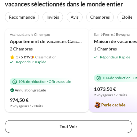
vacances sélectionnés dans le monde entier
Recommandé
Invités
Avis
Chambres
Étoiles
Meilleure
5.0
(39)
Annonce
4.9
(28)
Aschau dans le Chiemgau
Saint-Pierre à Bevagna
Vue sur la montagne
Appartement de vacances Cascade dans la maison Waldwinkel
2 Chambres
1 Chambres
5
/ 5
Classification
Répondeur Rapide
Répondeur Rapide
10% de réduction
·
Of
10% de réduction
·
Offre spéciale
1 073,50 €
Annulation gratuite
2 voyageurs / 7 Nuits
974,50 €
Perle cachée
2 voyageurs / 7 Nuits
Tout Voir