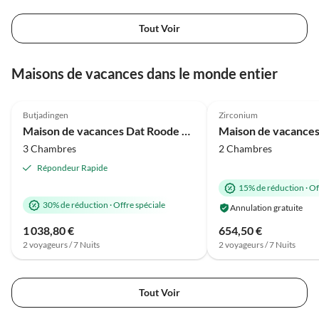
Tout Voir
Maisons de vacances dans le monde entier
Meilleure
5.0
(114)
Annonce
5.0
(24)
Butjadingen
Zirconium
Maison de vacances Dat Roode Hus 40
3 Chambres
2 Chambres
Répondeur Rapide
15% de réduction
·
Of
30% de réduction
·
Offre spéciale
Annulation gratuite
1 038,80 €
654,50 €
2 voyageurs / 7 Nuits
2 voyageurs / 7 Nuits
Tout Voir