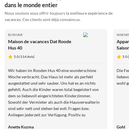
dans le monde entier
Nous voulons vous offrir toujours la meilleure expérience de
vacances. Ces clients sont déjà convaincus.
BURHAVE
WARNE
Maison de vacances Dat Roode
Appar
Hus 40
Saiso
5.0 (114 Avis)
5.0 
Wir haben im Rooden Hus 40 eine wunderschöne
Die Fe
Woche verbracht. Das Haus ist mehr als perfekt
liebev
ausgestattet und sehr sauber. Uns hat es an nichts
wohl g
gefehlt. Auch die Kinder waren total begeistert von
dem so liebevoll eingerichteten Kinderzimmer.
Sowohl der Vermieter als auch die Hausverwalterin
sind sehr nett und stehen bei evtl. Fragen bzw.
Anliegen jederzeit zur Verfügung. Positiv zu
erwähnen ist noch die Nähe zum Deich und den von
Anette Kozma
Gohl
den Kindern sehr lieb gewonnenen Schafen. Alles in