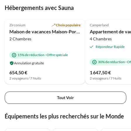
Hébergements avec Sauna
Meilleure
5.0
(24)
Annonce
5.0
(13)
Zirconium
Choix populaire
Camperland
Maison de vacances Maison-Port d'Attache
2 Chambres
4 Chambres
Répondeur Rapide
15% de réduction
·
Offre spéciale
30% de réduction
·
Of
Annulation gratuite
654,50 €
1 647,50 €
2 voyageurs / 7 Nuits
2 voyageurs / 7 Nuits
Tout Voir
Équipements les plus recherchés sur le Monde