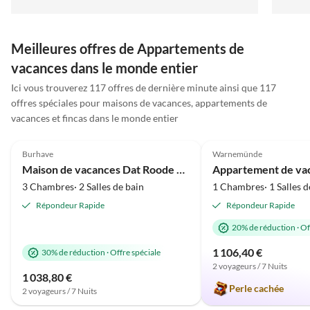
allem eine perfekte Ferienunterkunft.
Meilleures offres de Appartements de
vacances dans le monde entier
Ici vous trouverez 117 offres de dernière minute ainsi que 117
offres spéciales pour maisons de vacances, appartements de
vacances et fincas dans le monde entier
Meilleure
5.0
(114)
Annonce
5.0
(70)
Burhave
Warnemünde
Maison de vacances Dat Roode Hus 40
3 Chambres· 2 Salles de bain
1 Chambres· 1 Salles d
Répondeur Rapide
Répondeur Rapide
20% de réduction
·
Of
1 106,40 €
30% de réduction
·
Offre spéciale
2 voyageurs / 7 Nuits
1 038,80 €
Perle cachée
2 voyageurs / 7 Nuits