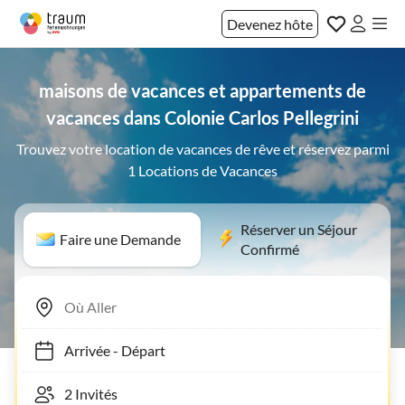
Devenez hôte
maisons de vacances et appartements de
vacances dans Colonie Carlos Pellegrini
Trouvez votre location de vacances de rêve et réservez parmi
1 Locations de Vacances
Réserver un Séjour
Faire une Demande
Confirmé
Arrivée
-
Départ