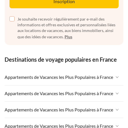
Inscription
Je souhaite recevoir régulièrement par e-mail des
informations et offres exclusives et personnalisées liées
aux locations de vacances, aux biens immobiliers, ainsi
que des idées de vacances.
Plus
Destinations de voyage populaires en France
Appartements de Vacances les Plus Populaires à France
Appartements de Vacances à France
Appartements de Vacances les Plus Populaires à France
Appartements de Vacances à Paris-Ile de France
Appartements de Vacances à France
Appartements de Vacances les Plus Populaires à France
Appartements de Vacances à Paris
Appartements de Vacances à Paris-Ile de France
Appartements de Vacances à Alpes françaises
Appartements de Vacances à France
Appartements de Vacances les Plus Populaires à France