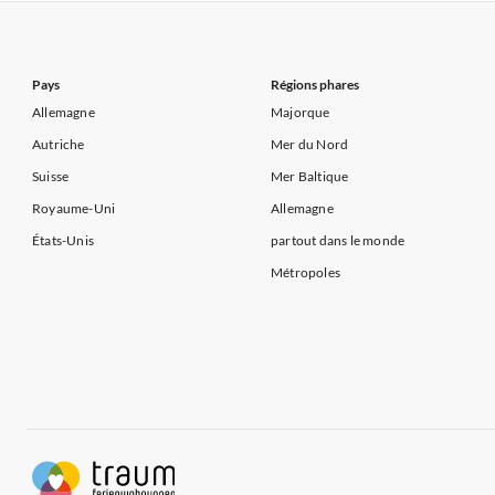
Appartements de Vacances à Côte atlantique
Appartement
Appartements de Vacances à Côte d'Azur
Pays
Régions phares
Allemagne
Majorque
Autriche
Mer du Nord
Suisse
Mer Baltique
Royaume-Uni
Allemagne
États-Unis
partout dans le monde
Métropoles