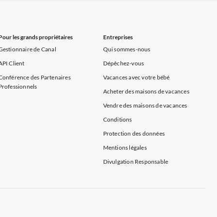
rance
Appartements de Vacances à Provence
Pour les grands propriétaires
Entreprises
Gestionnaire de Canal
Qui sommes-nous
API Client
Dépêchez-vous
Conférence des Partenaires
Vacances avec votre bébé
Professionnels
Acheter des maisons de vacances
Vendre des maisons de vacances
Conditions
Protection des données
Mentions légales
Divulgation Responsable