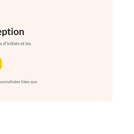
eption
d'initiés et les
sonnalisées liées aux