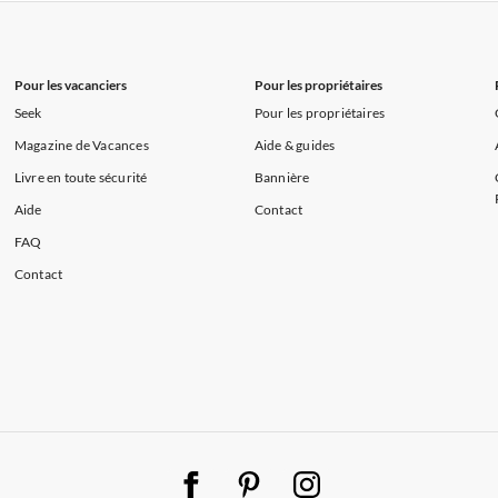
s de Vacances à la Normandie
Appartements de Vacances à Sud de la F
Pour les vacanciers
Pour les propriétaires
Seek
Pour les propriétaires
Magazine de Vacances
Aide & guides
Livre en toute sécurité
Bannière
Aide
Contact
FAQ
Contact