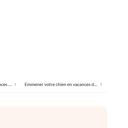
Emmener votre animal en vacances dans Vila do Maio
Emmener votre chien en vacances dans Vila do Maio