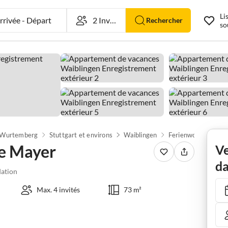
Li
rivée
-
Départ
Rechercher
so
-Wurtemberg
Stuttgart et environs
Waiblingen
Ferienwohnung Bea
e Mayer
Ve
da
ation
Max. 4 invités
73 m²