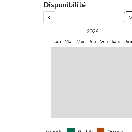
d'exception et sa gastronomie de haut niveau. La p
Disponibilité
nombreuses attractions touristiques.
V
2026
Lun
Mar
Mer
Jeu
Ven
Sam
Di
Légende
:
Gratuit
Occupé