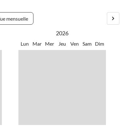
roche Stuttgart offre une riche offre culturelle et de
ue mensuelle
2026
m
Lun
Mar
Mer
Jeu
Ven
Sam
Dim