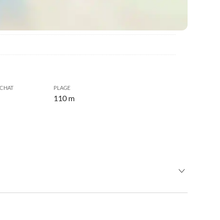
ACHAT
PLAGE
110 m
être
•
Bowling
n en bateau/tour en bateau
•
Faire du jogging
e nordique
•
Mini golf
es
•
Nager