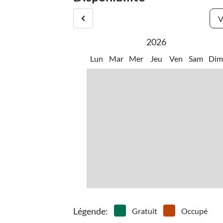
•
Planche à voile
•
Plong
V
•
Sports nautiques
•
Voile
•
Pêche
2026
Lun
Mar
Mer
Jeu
Ven
Sam
Di
Légende
:
Gratuit
Occupé