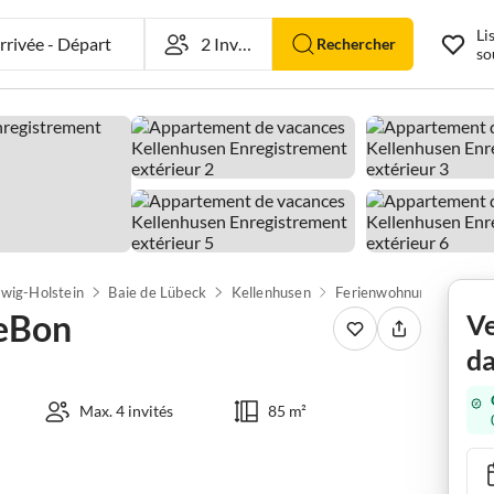
Li
rivée
-
Départ
Rechercher
so
swig-Holstein
Baie de Lübeck
Kellenhusen
Ferienwohnung PlageBo
eBon
Ve
da
Max. 4 invités
85 m²