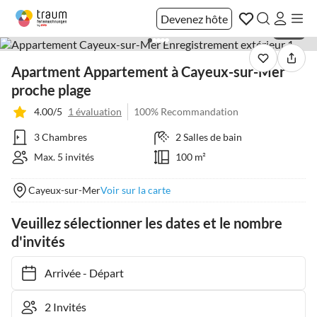
Devenez hôte
1 / 29
Apartment Appartement à Cayeux-sur-Mer
proche plage
4.00/5
1 évaluation
100% Recommandation
3 Chambres
2 Salles de bain
Max. 5 invités
100 m²
Cayeux-sur-Mer
Voir sur la carte
Veuillez sélectionner les dates et le nombre
d'invités
Arrivée
-
Départ