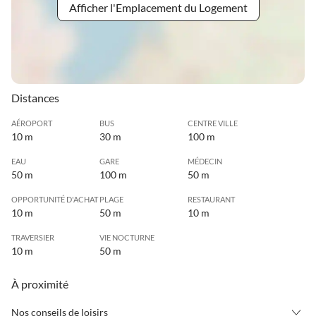
Afficher l'Emplacement du Logement
Distances
AÉROPORT
BUS
CENTRE VILLE
10 m
30 m
100 m
EAU
GARE
MÉDECIN
50 m
100 m
50 m
OPPORTUNITÉ D'ACHAT
PLAGE
RESTAURANT
10 m
50 m
10 m
TRAVERSIER
VIE NOCTURNE
10 m
50 m
À proximité
Nos conseils de loisirs