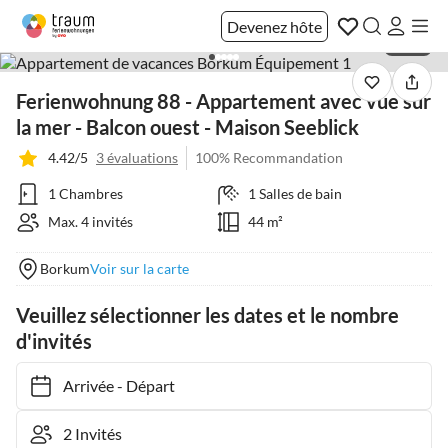
Devenez hôte
1 / 38
Ferienwohnung 88 - Appartement avec vue sur
la mer - Balcon ouest - Maison Seeblick
4.42/5
3 évaluations
100% Recommandation
1 Chambres
1 Salles de bain
Max. 4 invités
44 m²
Borkum
Voir sur la carte
Veuillez sélectionner les dates et le nombre
d'invités
Arrivée
-
Départ