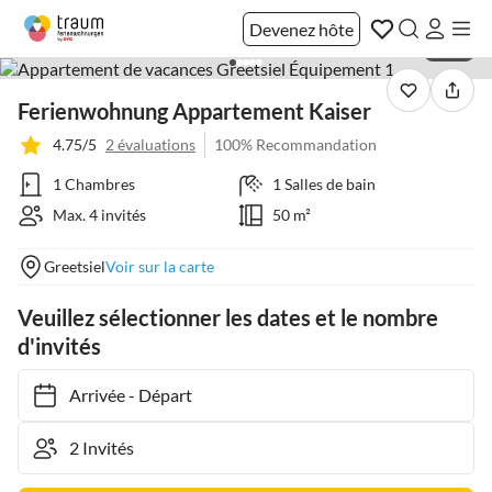
Devenez hôte
1 / 16
Ferienwohnung Appartement Kaiser
4.75/5
2 évaluations
100% Recommandation
1 Chambres
1 Salles de bain
Max. 4 invités
50 m²
Greetsiel
Voir sur la carte
Veuillez sélectionner les dates et le nombre
d'invités
Arrivée
-
Départ