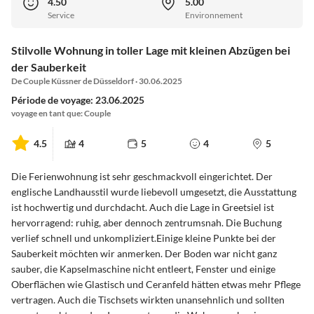
4.50
5.00
Service
Environnement
Stilvolle Wohnung in toller Lage mit kleinen Abzügen bei
der Sauberkeit
De Couple Küssner de Düsseldorf · 30.06.2025
Période de voyage: 23.06.2025
voyage en tant que: Couple
4.5
4
5
4
5
Die Ferienwohnung ist sehr geschmackvoll eingerichtet. Der
englische Landhausstil wurde liebevoll umgesetzt, die Ausstattung
ist hochwertig und durchdacht. Auch die Lage in Greetsiel ist
hervorragend: ruhig, aber dennoch zentrumsnah. Die Buchung
verlief schnell und unkompliziert.Einige kleine Punkte bei der
Sauberkeit möchten wir anmerken. Der Boden war nicht ganz
sauber, die Kapselmaschine nicht entleert, Fenster und einige
Oberflächen wie Glastisch und Ceranfeld hätten etwas mehr Pflege
vertragen. Auch die Tischsets wirkten unansehnlich und sollten