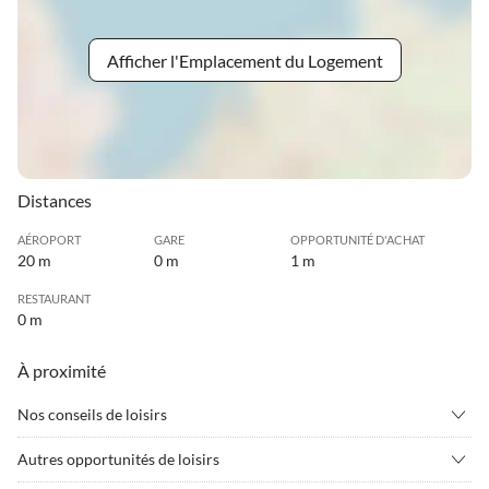
Afficher l'Emplacement du Logement
Distances
AÉROPORT
GARE
OPPORTUNITÉ D'ACHAT
20 m
0 m
1 m
RESTAURANT
0 m
À proximité
Nos conseils de loisirs
•
Aptitude
•
Cyclisme/cyclisme
Autres opportunités de loisirs
•
Faire du jogging
•
Le golf