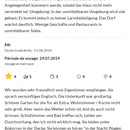
Angelegenheit kümmern werde, sobald das Haus nicht mehr
vermietet sei. Umgebung: In der unmittelbaren Umgebung wird viel
gebaut. Es kommt jedoch zu keiner Lärmbelästigung. Das Dorf
wächst deutlich. Wenige Geschäfte und Restaurants in
unmittelbarer Nähe.
Mr
De de Graaf de NL · 11.08.2019
Période de voyage: 29.07.2019
voyage en tant que:
4
5
3
4
4
Wir wurden sehr freundlich vom Eigentümer empfangen. Sie
sprach vernünftiges Englisch. Die Unterkunft war großartig.
Schöner Garten für die Tür als Extra. Wohnzimmer / Küche nicht
sehr groß. Aber wenn das Wetter schön ist, bist du auch nicht
drinnen. Schlafzimmer und Bad treffen sich. Leider ein
Duschvorhang, den ich nicht wirklich mag. Sie leiden unter
Bokorren in der Decke. Sie können es hören "in der Nacht (Nagen