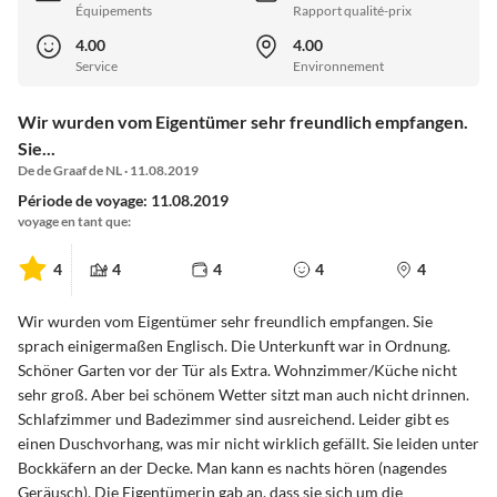
Équipements
Rapport qualité-prix
4.00
4.00
Service
Environnement
Wir wurden vom Eigentümer sehr freundlich empfangen.
Sie...
De de Graaf de NL · 11.08.2019
Période de voyage: 11.08.2019
voyage en tant que:
4
4
4
4
4
Wir wurden vom Eigentümer sehr freundlich empfangen. Sie
sprach einigermaßen Englisch. Die Unterkunft war in Ordnung.
Schöner Garten vor der Tür als Extra. Wohnzimmer/Küche nicht
sehr groß. Aber bei schönem Wetter sitzt man auch nicht drinnen.
Schlafzimmer und Badezimmer sind ausreichend. Leider gibt es
einen Duschvorhang, was mir nicht wirklich gefällt. Sie leiden unter
Bockkäfern an der Decke. Man kann es nachts hören (nagendes
Geräusch). Die Eigentümerin gab an, dass sie sich um die