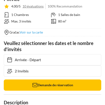
4.00/5
10 évaluations
100% Recommandation
1 Chambres
1 Salles de bain
Max. 3 invités
80 m²
Gračac
Voir sur la carte
Veuillez sélectionner les dates et le nombre
d'invités
Arrivée
-
Départ
Demande de réservation
Description