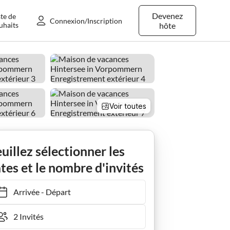
Devenez
ste de
Connexion/Inscription
uhaits
hôte
Voir toutes
agune de Szczecin
Hintersee en Poméranie occidentale
uillez sélectionner les
tes et le nombre d'invités
Arrivée
-
Départ