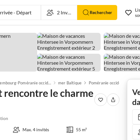
Li
rivée
-
Départ
Rechercher
so
Mecklembourg-Poméranie occidentale
mer Baltique
Poméranie occidentale
L
t rencontre le charme
Ve
da
tion
Max. 4 invités
55 m²