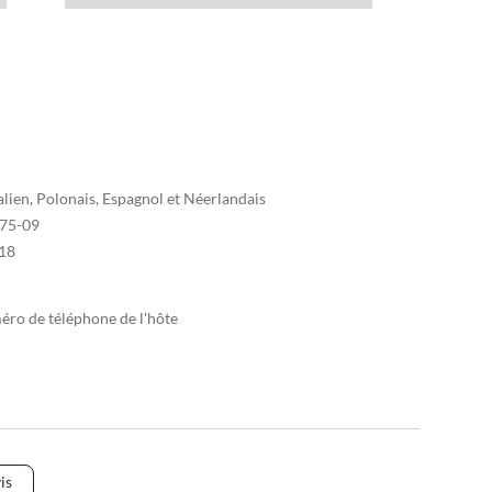
alien, Polonais, Espagnol et Néerlandais
75-09
18
méro de téléphone de l'hôte
is