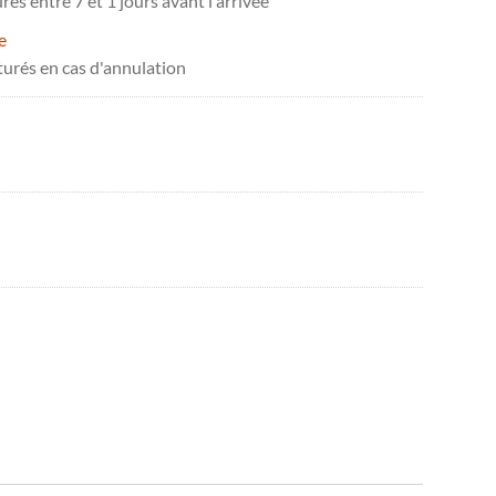
és entre 7 et 1 jours avant l'arrivée
e
turés en cas d'annulation