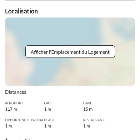
Localisation
Afficher l'Emplacement du Logement
Distances
AÉROPORT
EAU
GARE
117 m
1 m
15 m
OPPORTUNITÉ D'ACHAT
PLAGE
RESTAURANT
1 m
1 m
1 m