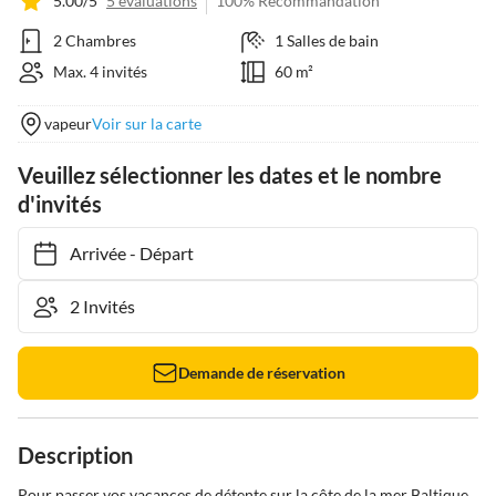
5.00/5
5 évaluations
100% Recommandation
2 Chambres
1 Salles de bain
Max. 4 invités
60 m²
vapeur
Voir sur la carte
Veuillez sélectionner les dates et le nombre
d'invités
Arrivée
-
Départ
Demande de réservation
Description
Pour passer vos vacances de détente sur la côte de la mer Baltique, 