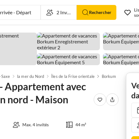
Li
rivée
-
Départ
Rechercher
so
-Saxe
la mer du Nord
Îles de la Frise orientale
Borkum
 - Appartement avec
Ve
da
on nord - Maison
Max. 4 invités
44 m²