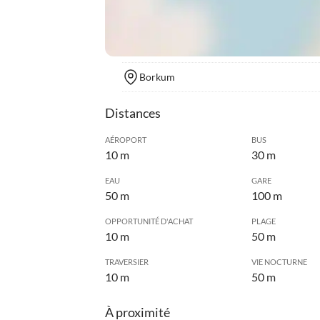
Borkum
Distances
AÉROPORT
BUS
10 m
30 m
EAU
GARE
50 m
100 m
OPPORTUNITÉ D'ACHAT
PLAGE
10 m
50 m
TRAVERSIER
VIE NOCTURNE
10 m
50 m
À proximité