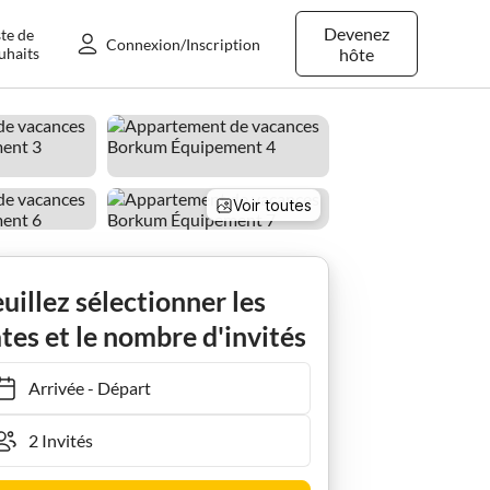
Devenez
ste de
Connexion/Inscription
uhaits
hôte
Voir toutes
Ferienwohnung 38 II - Appartement avec vue sur la mer - Balcon nord - Maison Seeblick
uillez sélectionner les
tes et le nombre d'invités
Arrivée
-
Départ