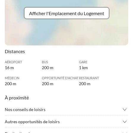
Afficher l'Emplacement du Logement
Distances
AÉROPORT
BUS
GARE
16 m
200 m
1 km
MÉDECIN
OPPORTUNITÉ D'ACHAT
RESTAURANT
200 m
200 m
200 m
À proximité
Nos conseils de loisirs
•
Aptitude
•
Badminton
Autres opportunités de loisirs
•
Beach-volley
•
Bien-être
Charmantes Ferienhaus mit Meerblick in ruhiger Lage