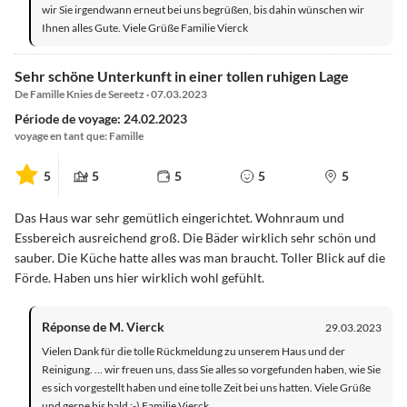
wir Sie irgendwann erneut bei uns begrüßen, bis dahin wünschen wir
Ihnen alles Gute. Viele Grüße Familie Vierck
Sehr schöne Unterkunft in einer tollen ruhigen Lage
De Famille Knies de Sereetz · 07.03.2023
Période de voyage: 24.02.2023
voyage en tant que: Famille
5
5
5
5
5
Das Haus war sehr gemütlich eingerichtet. Wohnraum und
Essbereich ausreichend groß. Die Bäder wirklich sehr schön und
sauber. Die Küche hatte alles was man braucht. Toller Blick auf die
Förde. Haben uns hier wirklich wohl gefühlt.
Réponse de M. Vierck
29.03.2023
Vielen Dank für die tolle Rückmeldung zu unserem Haus und der
Reinigung. ... wir freuen uns, dass Sie alles so vorgefunden haben, wie Sie
es sich vorgestellt haben und eine tolle Zeit bei uns hatten. Viele Grüße
und gerne bis bald :-) Familie Vierck