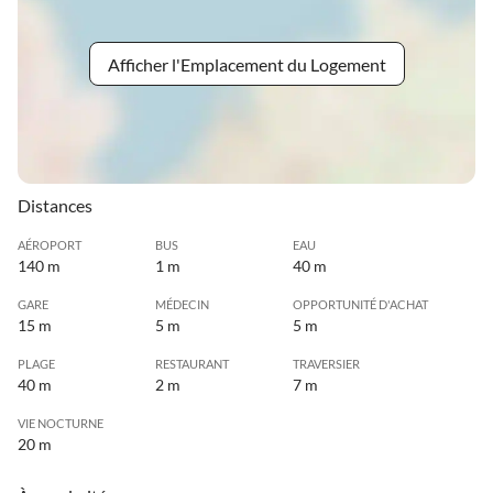
Afficher l'Emplacement du Logement
Distances
AÉROPORT
BUS
EAU
140 m
1 m
40 m
GARE
MÉDECIN
OPPORTUNITÉ D'ACHAT
15 m
5 m
5 m
PLAGE
RESTAURANT
TRAVERSIER
40 m
2 m
7 m
VIE NOCTURNE
20 m