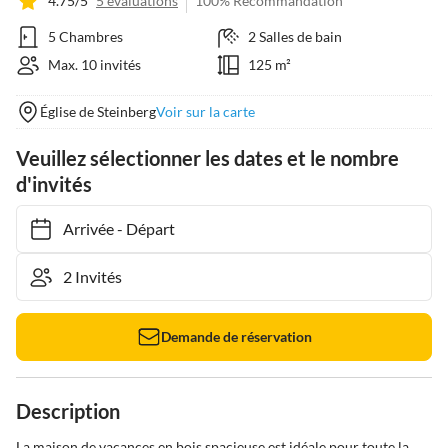
4.75/5
5 évaluations
100% Recommandation
5 Chambres
2 Salles de bain
Max. 10 invités
125 m²
Église de Steinberg
Voir sur la carte
Veuillez sélectionner les dates et le nombre
d'invités
Arrivée
-
Départ
Demande de réservation
Description
La maison de vacances en bois spacieuse est idéale pour toute la 