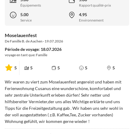
Équipements
Rapport qualité-prix
5.00
4.95
Service
Environnement
Moselauenfest
De Famille B. de Aachen · 19.07.2026
Période de voyage: 18.07.2026
voyage en tant que: Famille
5
5
5
5
5
Wir waren zu viert zum Moselauenfest angereist und haben mit
Ferienwohnung Cusanus eine wunderschöne, komfortabel und
sehr zentrale Unterkunft erleben dürfen! Sehr netter und
hilfsbereiter Vermieter,der uns alles Wichtige erklärte und uns
Tipps für die Freizeitgestaltung gab . Wir haben uns sehr wohl in
der voll ausgestatteten ( z.B. Kaffee,Tee, Zucker vorhanden)
Wohnung gefühlt, wir kommen gerne wieder !