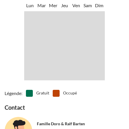
d'arrivée.
•
Tir à l'arc
Lun
Mar
Mer
Jeu
Ven
Sam
Dim
Légende
:
Gratuit
Occupé
Contact
Famille Doro & Ralf Barten