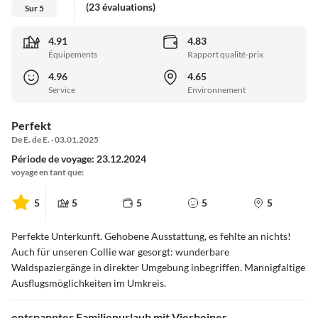
(23 évaluations)
Sur 5
4.91
4.83
Équipements
Rapport qualité-prix
4.96
4.65
Service
Environnement
Perfekt
De E. de E. · 03.01.2025
Période de voyage: 23.12.2024
voyage en tant que:
5
5
5
5
5
Perfekte Unterkunft. Gehobene Ausstattung, es fehlte an nichts!
Auch für unseren Collie war gesorgt: wunderbare
Waldspaziergänge in direkter Umgebung inbegriffen. Mannigfaltige
Ausflugsmöglichkeiten im Umkreis.
entspannter Familienurlaub mit Vierbeiner