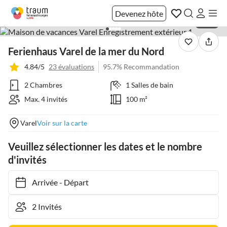
Devenez hôte
1 / 20
Ferienhaus Varel de la mer du Nord
4.84/5
23 évaluations
95.7% Recommandation
2 Chambres
1 Salles de bain
Max. 4 invités
100 m²
Varel
Voir sur la carte
Veuillez sélectionner les dates et le nombre
d'invités
Arrivée
-
Départ