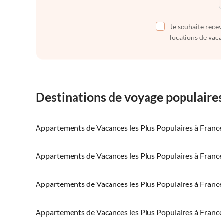
Je souhaite recev
locations de vaca
Destinations de voyage populaire
Appartements de Vacances les Plus Populaires à Franc
Appartements de Vacances à France
Appartements
Appartements de Vacances les Plus Populaires à Franc
Appartements de Vacances à Côte atlantique
Appartement
Appartements de Vacances à France
Appartements
Appartements de Vacances les Plus Populaires à Franc
Appartements de Vacances à Côte d'Azur
Appartements de Vacances à Côte atlantique
Appartement
Appartements de Vacances à France
Appartements
Appartements de Vacances les Plus Populaires à Franc
Appartements de Vacances à Côte d'Azur