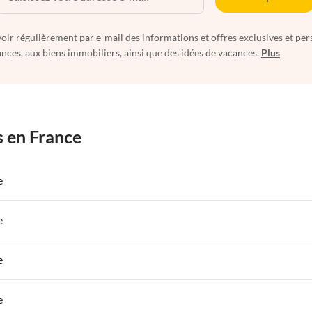
oir régulièrement par e-mail des informations et offres exclusives et per
nces, aux biens immobiliers, ainsi que des idées de vacances.
Plus
s en France
e
 de Vacances à Paris-Ile de France
Appartements de Vacances à Paris
e
s de Vacances à la Normandie
Appartements de Vacances à Sud de la F
 de Vacances à Paris-Ile de France
Appartements de Vacances à Paris
e
s de Vacances à la Normandie
Appartements de Vacances à Sud de la F
 de Vacances à Paris-Ile de France
Appartements de Vacances à Paris
e