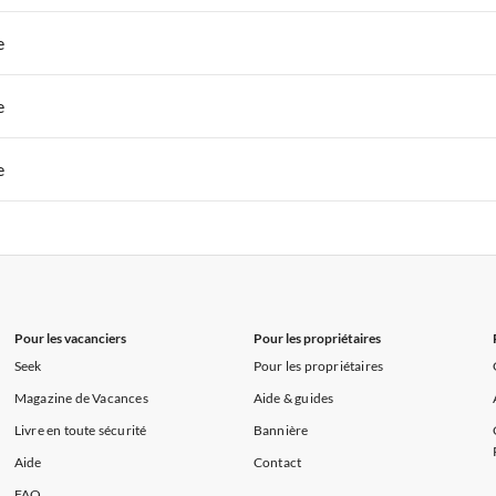
s de Vacances à la Normandie
Appartements de Vacances à Sud de la F
 de Vacances à Paris-Ile de France
Appartements de Vacances à Paris
e
s de Vacances à la Normandie
Appartements de Vacances à Sud de la F
 de Vacances à Paris-Ile de France
Appartements de Vacances à Paris
e
s de Vacances à la Normandie
Appartements de Vacances à Sud de la F
 de Vacances à Paris-Ile de France
Appartements de Vacances à Paris
e
s de Vacances à la Normandie
Appartements de Vacances à Sud de la F
 de Vacances à Paris-Ile de France
Appartements de Vacances à Paris
s de Vacances à la Normandie
Appartements de Vacances à Sud de la F
Pour les vacanciers
Pour les propriétaires
Seek
Pour les propriétaires
Magazine de Vacances
Aide & guides
Livre en toute sécurité
Bannière
Aide
Contact
FAQ