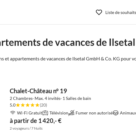
Liste de souhait
rtements de vacances de Ilset
s et appartements de vacances de Ilsetal GmbH & Co. KG pour vo
Chalet-Château n° 19
2 Chambres· Max. 4 invités· 1 Salles de bain
5.0
(20)
Wi-Fi Gratuit
Télévision
Fumer non autorisé
Animaux 
à partir de 1 420,- €
2 voyageurs / 7 Nuits