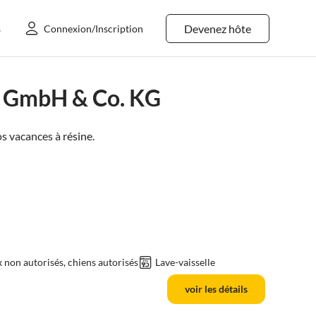
Devenez hôte
s
Connexion/Inscription
al GmbH & Co. KG
s vacances à
résine
.
non autorisés, chiens autorisés
Lave-vaisselle
voir les détails