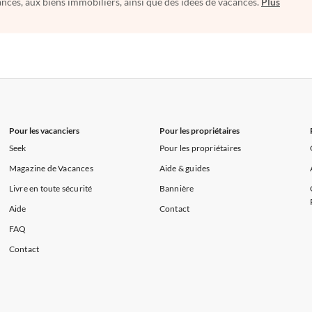
nces, aux biens immobiliers, ainsi que des idées de vacances.
Plus
Pour les vacanciers
Pour les propriétaires
Seek
Pour les propriétaires
Magazine de Vacances
Aide & guides
Livre en toute sécurité
Bannière
Aide
Contact
FAQ
Contact