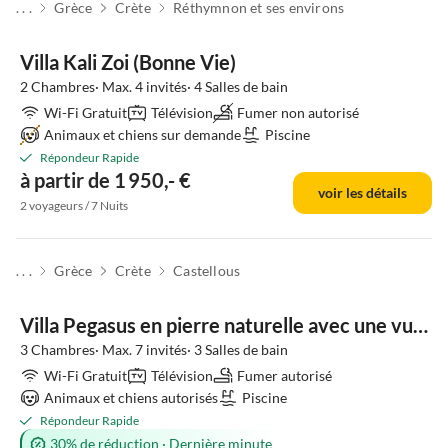
. . .
Grèce
Crète
Réthymnon et ses environs
Villa Kali Zoi (Bonne Vie)
2 Chambres· Max. 4 invités· 4 Salles de bain
Wi-Fi Gratuit
Télévision
Fumer non autorisé
Animaux et chiens sur demande
Piscine
Répondeur Rapide
à partir de 1 950,- €
voir les détails
2 voyageurs / 7 Nuits
. . .
Grèce
Crète
Castellous
Villa Pegasus en pierre naturelle avec une vue panoramique à couper le souffle
3 Chambres· Max. 7 invités· 3 Salles de bain
Wi-Fi Gratuit
Télévision
Fumer autorisé
Animaux et chiens autorisés
Piscine
Répondeur Rapide
30% de réduction
·
Dernière minute