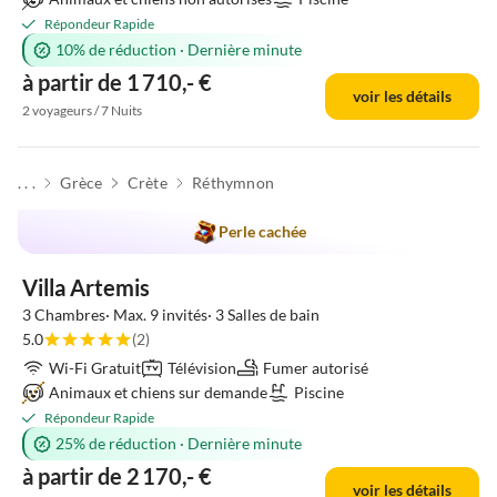
Répondeur Rapide
10% de réduction
·
Dernière minute
à partir de 1 710,- €
voir les détails
2 voyageurs / 7 Nuits
. . .
Grèce
Crète
Réthymnon
Perle cachée
Villa Artemis
3 Chambres· Max. 9 invités· 3 Salles de bain
5.0
(2)
Wi-Fi Gratuit
Télévision
Fumer autorisé
Animaux et chiens sur demande
Piscine
Répondeur Rapide
25% de réduction
·
Dernière minute
à partir de 2 170,- €
voir les détails