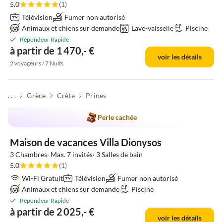
5.0
(1)
Télévision
Fumer non autorisé
Animaux et chiens sur demande
Lave-vaisselle
Piscine
Répondeur Rapide
à partir de 1 470,- €
voir les détails
2 voyageurs / 7 Nuits
. . .
Grèce
Crète
Prines
Perle cachée
Maison de vacances Villa Dionysos
3 Chambres· Max. 7 invités· 3 Salles de bain
5.0
(1)
Wi-Fi Gratuit
Télévision
Fumer non autorisé
Animaux et chiens sur demande
Piscine
Répondeur Rapide
à partir de 2 025,- €
voir les détails