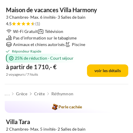
Maison de vacances Villa Harmony
3 Chambres· Max. 6 invités· 3 Salles de bain
4.5
(1)
Wi-Fi Gratuit
Télévision
Pas d'information sur le tabagisme
Animaux et chiens autorisés
Piscine
Répondeur Rapide
25% de réduction
·
Court séjour
à partir de 1 710,- €
voir les détails
2 voyageurs / 7 Nuits
. . .
Grèce
Crète
Réthymnon
Perle cachée
Villa Tara
2 Chambres· Max. 5 invités· 2 Salles de bain