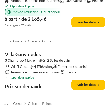
Animaux et chiens non autorisés
Lave-vaisselle
Piscine
Répondeur Rapide
25% de réduction
·
Court séjour
à partir de 2 165,- €
voir les détails
2 voyageurs / 7 Nuits
. . .
Grèce
Crète
Gonia
Villa Ganymedes
3 Chambres· Max. 6 invités· 2 Salles de bain
Wi-Fi Gratuit
Télévision
Fumer non autorisé
Animaux et chiens non autorisés
Piscine
Répondeur Rapide
voir les détails
Prix sur demande
. . .
Grèce
Crète
Prines