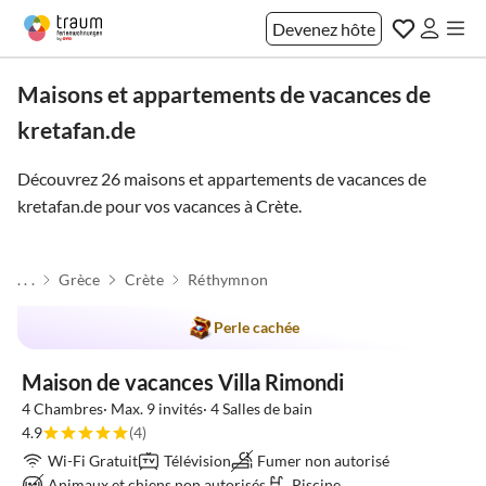
Devenez hôte
Maisons et appartements de vacances de
kretafan.de
Découvrez 26 maisons et appartements de vacances de
kretafan.de pour vos vacances à
Crète
.
. . .
Grèce
Crète
Réthymnon
Perle cachée
Maison de vacances Villa Rimondi
4 Chambres· Max. 9 invités· 4 Salles de bain
4.9
(4)
Wi-Fi Gratuit
Télévision
Fumer non autorisé
Animaux et chiens non autorisés
Piscine