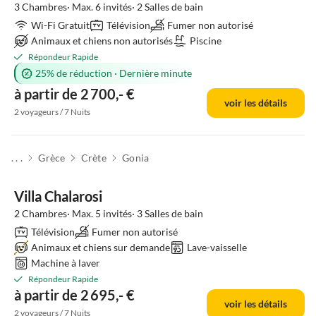
3 Chambres· Max. 6 invités· 2 Salles de bain
Wi-Fi Gratuit
Télévision
Fumer non autorisé
Animaux et chiens non autorisés
Piscine
Répondeur Rapide
25% de réduction
·
Dernière minute
à partir de 2 700,- €
voir les détails
2 voyageurs / 7 Nuits
. . .
Grèce
Crète
Gonia
Villa Chalarosi
2 Chambres· Max. 5 invités· 3 Salles de bain
Télévision
Fumer non autorisé
Animaux et chiens sur demande
Lave-vaisselle
Machine à laver
Répondeur Rapide
à partir de 2 695,- €
voir les détails
2 voyageurs / 7 Nuits