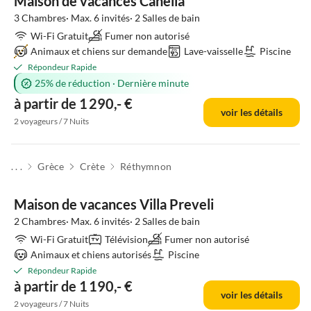
Maison de vacances Canella
3 Chambres· Max. 6 invités· 2 Salles de bain
Wi-Fi Gratuit
Fumer non autorisé
Animaux et chiens sur demande
Lave-vaisselle
Piscine
Répondeur Rapide
25% de réduction
·
Dernière minute
à partir de 1 290,- €
voir les détails
2 voyageurs / 7 Nuits
. . .
Grèce
Crète
Réthymnon
Maison de vacances Villa Preveli
2 Chambres· Max. 6 invités· 2 Salles de bain
Wi-Fi Gratuit
Télévision
Fumer non autorisé
Animaux et chiens autorisés
Piscine
Répondeur Rapide
à partir de 1 190,- €
voir les détails
2 voyageurs / 7 Nuits