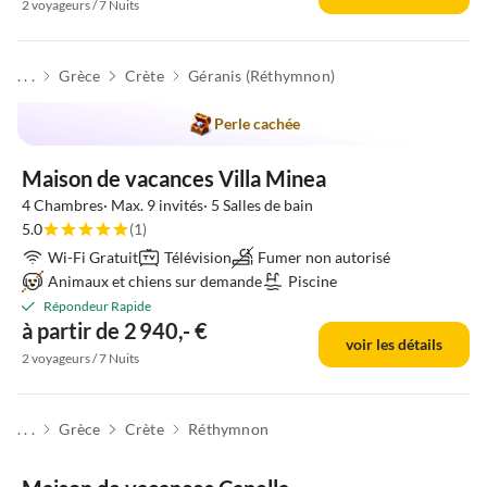
2 voyageurs / 7 Nuits
. . .
Grèce
Crète
Géranis (Réthymnon)
Perle cachée
Maison de vacances Villa Minea
4 Chambres· Max. 9 invités· 5 Salles de bain
5.0
(1)
Wi-Fi Gratuit
Télévision
Fumer non autorisé
Animaux et chiens sur demande
Piscine
Répondeur Rapide
à partir de 2 940,- €
voir les détails
2 voyageurs / 7 Nuits
. . .
Grèce
Crète
Réthymnon