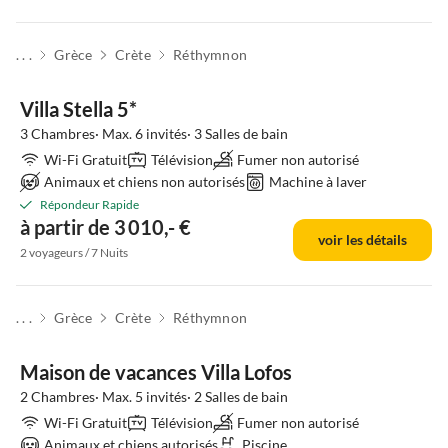
. . .
Grèce
Crète
Réthymnon
Villa Stella 5*
3 Chambres· Max. 6 invités· 3 Salles de bain
Wi-Fi Gratuit
Télévision
Fumer non autorisé
Animaux et chiens non autorisés
Machine à laver
Répondeur Rapide
à partir de 3 010,- €
voir les détails
2 voyageurs / 7 Nuits
. . .
Grèce
Crète
Réthymnon
Maison de vacances Villa Lofos
2 Chambres· Max. 5 invités· 2 Salles de bain
Wi-Fi Gratuit
Télévision
Fumer non autorisé
Animaux et chiens autorisés
Piscine