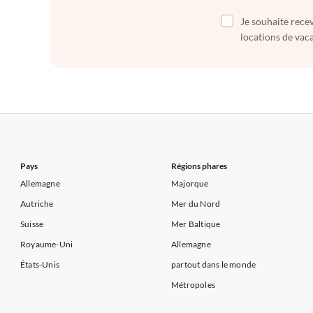
Je souhaite recev
locations de vaca
Pays
Régions phares
Allemagne
Majorque
Autriche
Mer du Nord
Suisse
Mer Baltique
Royaume-Uni
Allemagne
États-Unis
partout dans le monde
Métropoles