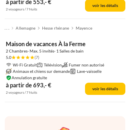
à partir de 553,- €
voir les détails
2 voyageurs / 7 Nuits
. . .
Allemagne
Hesse rhénane
Mayence
Maison de vacances À la Ferme
2 Chambres· Max. 5 invités· 1 Salles de bain
5.0
(7)
Wi-Fi Gratuit
Télévision
Fumer non autorisé
Animaux et chiens sur demande
Lave-vaisselle
Annulation gratuite
à partir de 693,- €
voir les détails
2 voyageurs / 7 Nuits