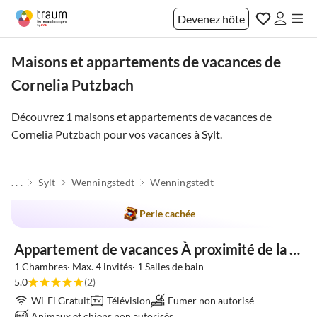
Devenez hôte
Maisons et appartements de vacances de
Cornelia Putzbach
Découvrez 1 maisons et appartements de vacances de
Cornelia Putzbach pour vos vacances à
Sylt
.
. . .
Sylt
Wenningstedt
Wenningstedt
Meilleure
Annonce
Perle cachée
Appartement de vacances À proximité de la plage
1 Chambres· Max. 4 invités· 1 Salles de bain
5.0
(2)
Wi-Fi Gratuit
Télévision
Fumer non autorisé
Animaux et chiens non autorisés