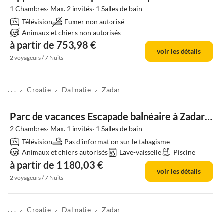
1 Chambres· Max. 2 invités· 1 Salles de bain
Télévision
Fumer non autorisé
Animaux et chiens non autorisés
à partir de 753,98 €
voir les détails
2 voyageurs / 7 Nuits
. . .
Croatie
Dalmatie
Zadar
Parc de vacances Escapade balnéaire à Zadar pour 5 personnes
2 Chambres· Max. 1 invités· 1 Salles de bain
Télévision
Pas d'information sur le tabagisme
Animaux et chiens autorisés
Lave-vaisselle
Piscine
à partir de 1 180,03 €
voir les détails
2 voyageurs / 7 Nuits
. . .
Croatie
Dalmatie
Zadar