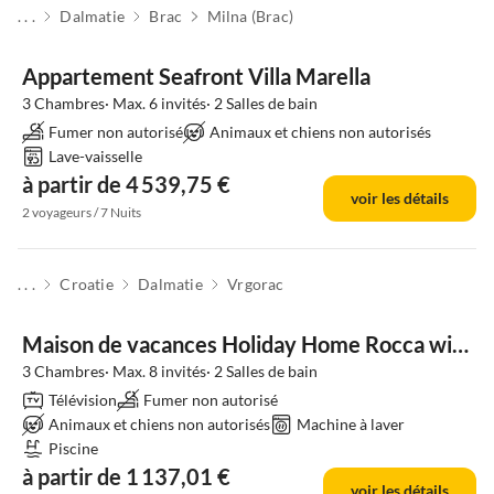
. . .
Dalmatie
Brac
Milna (Brac)
Appartement Seafront Villa Marella
3 Chambres· Max. 6 invités· 2 Salles de bain
Fumer non autorisé
Animaux et chiens non autorisés
Lave-vaisselle
à partir de 4 539,75 €
voir les détails
2 voyageurs / 7 Nuits
. . .
Croatie
Dalmatie
Vrgorac
Maison de vacances Holiday Home Rocca with pool
3 Chambres· Max. 8 invités· 2 Salles de bain
Télévision
Fumer non autorisé
Animaux et chiens non autorisés
Machine à laver
Piscine
à partir de 1 137,01 €
voir les détails