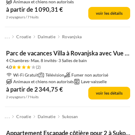
Animaux et chiens non autorisés
à partir de 1 090,31 €
voir les détails
2 voyageurs / 7 Nuits
. . .
Croatie
Dalmatie
Rovanjska
Parc de vacances Villa à Rovanjska avec Vue Mer & Piscine
4 Chambres· Max. 8 invités· 3 Salles de bain
4.0
(2)
Wi-Fi Gratuit
Télévision
Fumer non autorisé
Animaux et chiens non autorisés
Lave-vaisselle
à partir de 2 344,75 €
voir les détails
2 voyageurs / 7 Nuits
. . .
Croatie
Dalmatie
Sukosan
Appartement Escapade côtière pour 2 à Sukošan