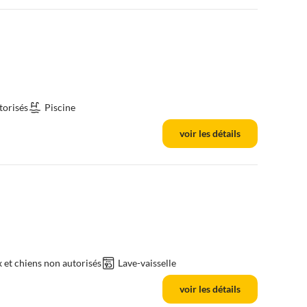
torisés
Piscine
voir les détails
et chiens non autorisés
Lave-vaisselle
voir les détails