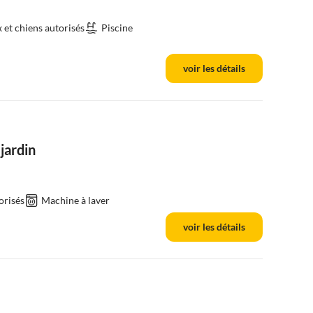
et chiens autorisés
Piscine
voir les détails
jardin
orisés
Machine à laver
voir les détails