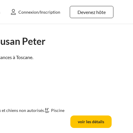
Devenez hôte
s
Connexion/Inscription
Susan Peter
ances à
Toscane
.
et chiens non autorisés
Piscine
voir les détails