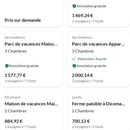
Annulation gratuite
1 469,24 €
Prix sur demande
2 voyageurs / 7 Nuits
4.2
(14)
3.8
(6)
San Godenzo
San Godenzo
Parc de vacances Maison de vacances, San Godenzo
Parc de vacances Appartement indépendant avec piscine
3 Chambres
3 Chambres
Répondeur Rapide
Annulation gratuite
Annulation gratuite
1 577,77 €
2 000,14 €
2 voyageurs / 7 Nuits
2 voyageurs / 7 Nuits
4.0
(5)
4.5
(2)
Dicomano
Londa
Maison de vacances Maison attrayante avec piscine
Ferme paisible à Dicomano
2 Chambres
2 Chambres
884,92 €
700,12 €
2 voyageurs / 7 Nuits
2 voyageurs / 7 Nuits