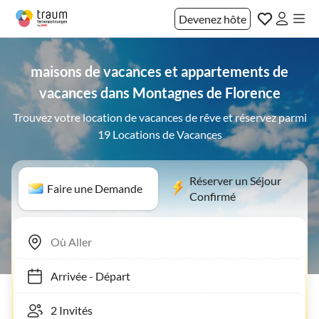
Devenez hôte
maisons de vacances et appartements de
vacances dans Montagnes de Florence
Trouvez votre location de vacances de rêve et réservez parmi
19 Locations de Vacances
Réserver un Séjour
Faire une Demande
Confirmé
Arrivée
-
Départ