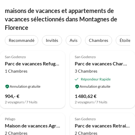
maisons de vacances et appartements de
vacances sélectionnés dans Montagnes de
Florence
Recommandé
Invités
Avis
Chambres
Étoiles
4.1
(42)
3.7
(27)
San Godenzo
San Godenzo
Parc de vacances Refuge toscan avec piscine
Parc de vacances Charme toscan avec piscine et vue
1 Chambres
3 Chambres
Répondeur Rapide
Annulation gratuite
Annulation gratuite
904,- €
1 480,62 €
2 voyageurs / 7 Nuits
2 voyageurs / 7 Nuits
4.1
(16)
4.1
(14)
Pélago
San Godenzo
Maison de vacances Agriturismo Poggio di Montepescoli - Il Forno
Parc de vacances Retraite tranquille à Serignana
2 Chambres
2 Chambres