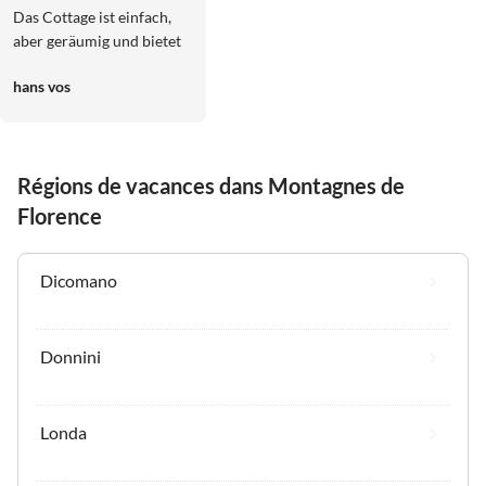
Das Cottage ist einfach,
aber geräumig und bietet
alles, was man erwartet.
hans vos
Die Weinprobe ist
unbedingt zu empfehlen.
Auch der Swimmingpool
ist hervorragend und
Régions de vacances dans Montagnes de
bietet zahlreiche
Sonnenliegen und
Florence
Sonnenschirme.
Dicomano
Donnini
Londa