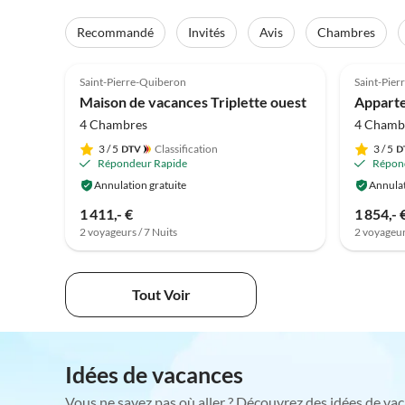
Recommandé
Invités
Avis
Chambres
Saint-Pierre-Quiberon
Saint-Pie
Maison de vacances Triplette ouest
4 Chambres
4 Chamb
3
/ 5
Classification
3
/ 5
Répondeur Rapide
Répon
Annulation gratuite
Annulat
1 411,- €
1 854,- 
2 voyageurs / 7 Nuits
2 voyageur
Tout Voir
Idées de vacances
Vous ne savez pas où aller ? Découvrez des idées de vac