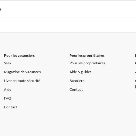
s de Vacances à la Normandie
Appartements de Vacances à Sud de la F
 de Vacances à Paris-Ile de France
Appartements de Vacances à Paris
e
s de Vacances à la Normandie
Appartements de Vacances à Sud de la F
 de Vacances à Paris-Ile de France
Appartements de Vacances à Paris
s de Vacances à la Normandie
Appartements de Vacances à Sud de la F
Pour les vacanciers
Pour les propriétaires
Seek
Pour les propriétaires
Magazine de Vacances
Aide & guides
Livre en toute sécurité
Bannière
Aide
Contact
FAQ
Contact