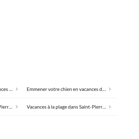
Emmener votre animal en vacances dans Saint-Pierre-Quiberon
Emmener votre chien en vacances dans Saint-Pierre-Quiberon
Vacances de pêche dans Saint-Pierre-Quiberon
Vacances à la plage dans Saint-Pierre-Quiberon