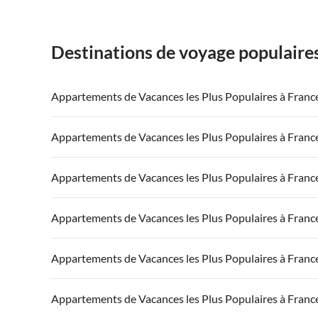
Destinations de voyage populaire
Appartements de Vacances les Plus Populaires à Franc
Appartements de Vacances à France
Appartements
Appartements de Vacances les Plus Populaires à Franc
Appartements de Vacances à Côte atlantique
Appartement
Appartements de Vacances à France
Appartements
Appartements de Vacances les Plus Populaires à Franc
Appartements de Vacances à Côte d'Azur
Appartements de Vacances à Côte atlantique
Appartement
Appartements de Vacances à France
Appartements
Appartements de Vacances les Plus Populaires à Franc
Appartements de Vacances à Côte d'Azur
Appartements de Vacances à Côte atlantique
Appartement
Appartements de Vacances à France
Appartements
Appartements de Vacances les Plus Populaires à Franc
Appartements de Vacances à Côte d'Azur
Appartements de Vacances à Côte atlantique
Appartement
Appartements de Vacances à France
Appartements
Appartements de Vacances les Plus Populaires à Franc
Appartements de Vacances à Côte d'Azur