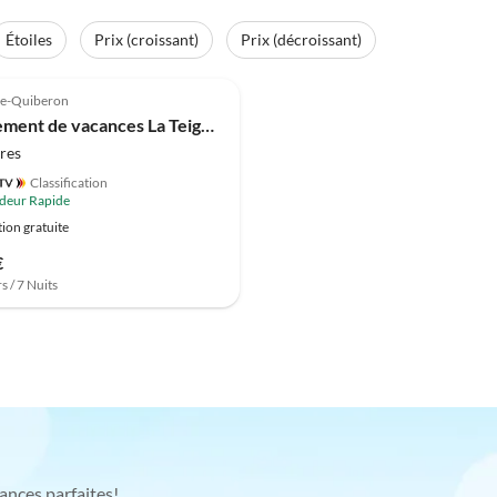
Étoiles
Prix (croissant)
Prix (décroissant)
rre-Quiberon
Appartement de vacances La Teignouse
res
Classification
deur Rapide
ion gratuite
€
s / 7 Nuits
ances parfaites!