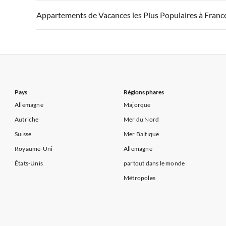
Appartements de Vacances à Côte atlantique
Appartement
Appartements de Vacances à France
Appartements
Appartements de Vacances les Plus Populaires à Franc
Appartements de Vacances à Côte d'Azur
Appartements de Vacances à Côte atlantique
Appartement
Appartements de Vacances à France
Appartements
Appartements de Vacances à Côte d'Azur
Appartements de Vacances à Côte atlantique
Appartement
Appartements de Vacances à Côte d'Azur
Pays
Régions phares
Allemagne
Majorque
Autriche
Mer du Nord
Suisse
Mer Baltique
Royaume-Uni
Allemagne
États-Unis
partout dans le monde
Métropoles