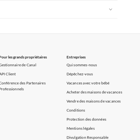
rance
Appartements de Vacances à Provence
Appartements de Vacances à Alpes françaises
rance
Appartements de Vacances à Provence
Appartements de Vacances à Alpes françaises
rance
Appartements de Vacances à Provence
Pour les grands propriétaires
Entreprises
Gestionnaire de Canal
Qui sommes-nous
API Client
Dépêchez-vous
Conférence des Partenaires
Vacances avec votre bébé
Professionnels
Acheter des maisons de vacances
Vendre des maisons de vacances
Conditions
Protection des données
Mentions légales
Divulgation Responsable