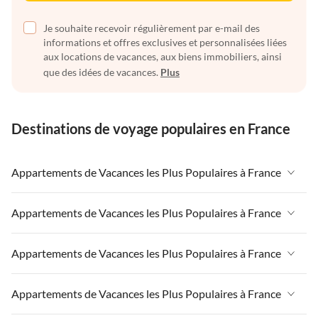
Je souhaite recevoir régulièrement par e-mail des
informations et offres exclusives et personnalisées liées
aux locations de vacances, aux biens immobiliers, ainsi
que des idées de vacances.
Plus
Destinations de voyage populaires en France
Appartements de Vacances les Plus Populaires à France
Appartements de Vacances à France
Appartements de Vacances les Plus Populaires à France
Appartements de Vacances à Paris-Ile de France
Appartements de Vacances à France
Appartements de Vacances les Plus Populaires à France
Appartements de Vacances à Paris
Appartements de Vacances à Paris-Ile de France
Appartements de Vacances à Alpes françaises
Appartements de Vacances à France
Appartements de Vacances les Plus Populaires à France
Appartements de Vacances à Paris
Appartements de Vacances à Côte atlantique
Appartements de Vacances à Paris-Ile de France