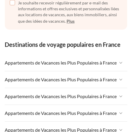
Je souhaite recevoir régulièrement par e-mail des
informations et offres exclusives et personnalisées liées
aux locations de vacances, aux biens immobiliers, ainsi
que des idées de vacances.
Plus
Destinations de voyage populaires en France
Appartements de Vacances les Plus Populaires à France
Appartements de Vacances à France
Appartements de Vacances les Plus Populaires à France
Appartements de Vacances à Paris-Ile de France
Appartements de Vacances à France
Appartements de Vacances les Plus Populaires à France
Appartements de Vacances à Paris
Appartements de Vacances à Paris-Ile de France
Appartements de Vacances à Alpes françaises
Appartements de Vacances à France
Appartements de Vacances les Plus Populaires à France
Appartements de Vacances à Paris
Appartements de Vacances à Côte atlantique
Appartements de Vacances à Paris-Ile de France
Appartements de Vacances à Alpes françaises
Appartements de Vacances à France
Appartements de Vacances les Plus Populaires à France
Appartements de Vacances à la Normandie