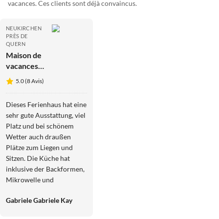
vacances. Ces clients sont déjà convaincus.
NEUKIRCHEN
PRÈS DE
QUERN
Maison de
vacances
Bogense
5.0 (8 Avis)
avec vue
sur l'eau
Dieses Ferienhaus hat eine
sehr gute Ausstattung, viel
Platz und bei schönem
Wetter auch draußen
Plätze zum Liegen und
Sitzen. Die Küche hat
inklusive der Backformen,
Mikrowelle und
Küchenwaage alle
Gabriele Gabriele Kay
wünschenswerten
Utensilien. Auch das