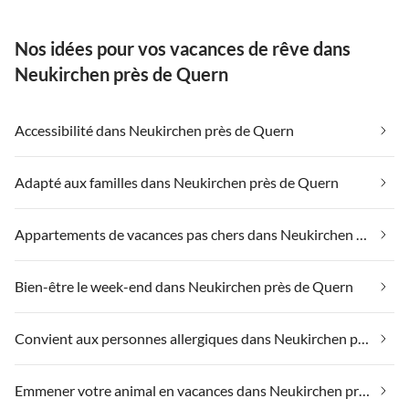
großzügige Badezimmer
mit Whirlpool und Sauna
Nos idées pour vos vacances de rêve dans
ließ keine Wünsche offen.
Wir haben diese
Neukirchen près de Quern
Herbstwoche sehr
genossen und auch unsere
drei großen Kinder
Accessibilité dans Neukirchen près de Quern
mitsamt Großmutter
konnten sich, wenn
Adapté aux familles dans Neukirchen près de Quern
gewünscht zurückziehen
oder aber im großen
Wohnzimmer- und
Appartements de vacances pas chers dans Neukirchen près de Quern
Küchenbereich die
gemeinsame Zeit
Bien-être le week-end dans Neukirchen près de Quern
genießen.
Convient aux personnes allergiques dans Neukirchen près de Quern
Emmener votre animal en vacances dans Neukirchen près de Quern