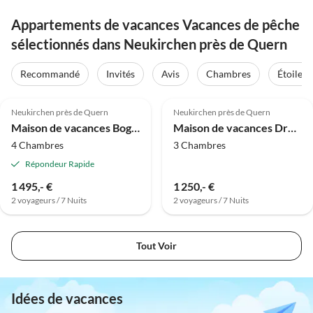
Appartements de vacances Vacances de pêche
sélectionnés dans Neukirchen près de Quern
Recommandé
Invités
Avis
Chambres
Étoiles
5.0
(8)
4.8
(8)
Neukirchen près de Quern
Neukirchen près de Quern
Maison de vacances Bogense avec vue sur l'eau
Maison de vacances Drejby avec vue sur l'eau
4 Chambres
3 Chambres
Répondeur Rapide
1 495,- €
1 250,- €
2 voyageurs / 7 Nuits
2 voyageurs / 7 Nuits
Tout Voir
Idées de vacances