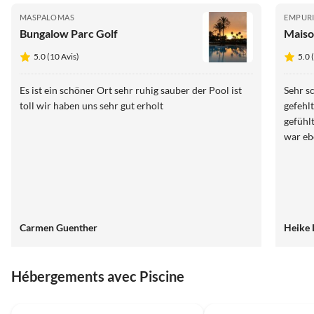
MASPALOMAS
EMPUR
Bungalow Parc Golf
Maiso
5.0 (10 Avis)
5.0 
Es ist ein schöner Ort sehr ruhig sauber der Pool ist
Sehr s
toll wir haben uns sehr gut erholt
gefehl
gefühlt, d
war ebe
Carmen Guenther
Heike 
Hébergements avec Piscine
5.0
(10)
5.0
(2)