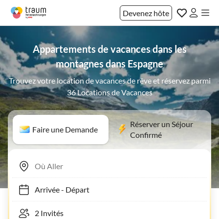
Devenez hôte
Appartements de vacances dans les
montagnes dans Espagne
Trouvez votre location de vacances de rêve et réservez parmi
36 Locations de Vacances
Réserver un Séjour
Faire une Demande
Confirmé
Arrivée
-
Départ