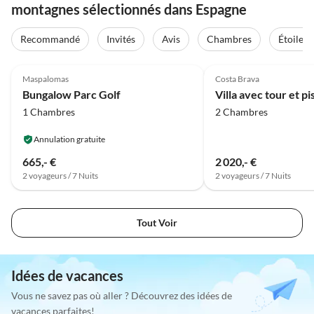
montagnes sélectionnés dans Espagne
Recommandé
Invités
Avis
Chambres
Étoiles
5.0
(10)
5.0
(2)
Maspalomas
Costa Brava
Bungalow Parc Golf
1 Chambres
2 Chambres
Annulation gratuite
665,- €
2 020,- €
2 voyageurs / 7 Nuits
2 voyageurs / 7 Nuits
Tout Voir
Idées de vacances
Vous ne savez pas où aller ? Découvrez des idées de
vacances parfaites!