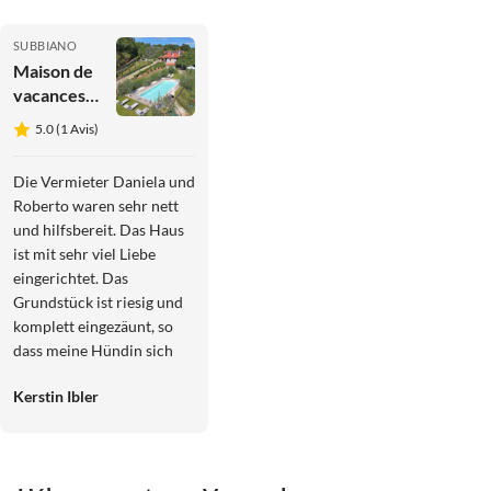
SUBBIANO
Maison de
vacances
La Perdrix
5.0 (1 Avis)
Die Vermieter Daniela und
Roberto waren sehr nett
und hilfsbereit. Das Haus
ist mit sehr viel Liebe
eingerichtet. Das
Grundstück ist riesig und
komplett eingezäunt, so
dass meine Hündin sich
frei bewegen konnte. Wir
Kerstin Ibler
haben uns sehr sehr wohl
gefühlt. Die Altstadt von
Arezzo ist mehrere
Besuche wert. Florenz