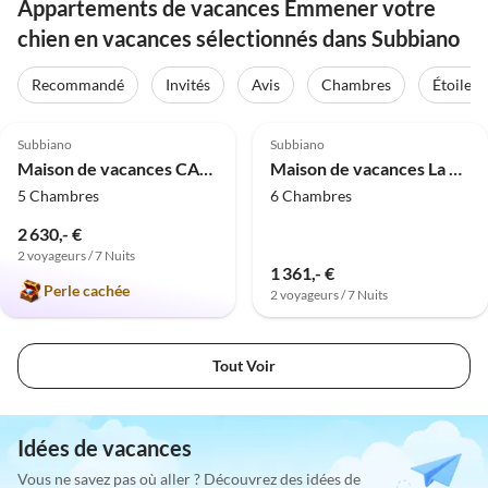
Appartements de vacances Emmener votre
chien en vacances sélectionnés dans Subbiano
Recommandé
Invités
Avis
Chambres
Étoiles
5.0
(2)
5.0
(1)
Subbiano
Subbiano
Maison de vacances CASALE LORENZO - CASALE LORENZO
Maison de vacances La Perdrix
5 Chambres
6 Chambres
2 630,- €
2 voyageurs / 7 Nuits
1 361,- €
Perle cachée
2 voyageurs / 7 Nuits
Tout Voir
Idées de vacances
Vous ne savez pas où aller ? Découvrez des idées de