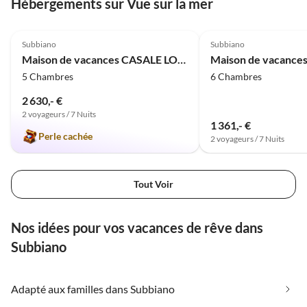
Hébergements sur Vue sur la mer
hingegen war mir zu
touristisch überfüllt. Es ist
5.0
(2)
5.0
(1)
echt eine wirklich
Subbiano
Subbiano
malerische Gegend. Ich
Maison de vacances CASALE LORENZO - CASALE LORENZO
Maison de vacances
komme definitiv
5 Chambres
6 Chambres
wieder!!!!!
2 630,- €
2 voyageurs / 7 Nuits
1 361,- €
Perle cachée
2 voyageurs / 7 Nuits
Tout Voir
Nos idées pour vos vacances de rêve dans
Subbiano
Adapté aux familles dans Subbiano