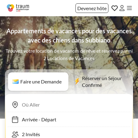
Devenez hôte
Appartements de vacances pour des vacances
avec des chiens dans Subbiano
Trouvez votre location de vacances de rêve et réservez parmi
2 Locations de Vacances
Réserver un Séjour
Faire une Demande
Confirmé
Arrivée
-
Départ