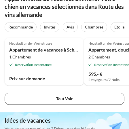
chien en vacances sélectionnés dans Route des
vins allemande
Recommandé
Invités
Avis
Chambres
Étoiles
Neustadt an der Weinstrasse
Neustadt an der Weinstras
Appartement de vacances à Schanzenhof
1 Chambres
2 Chambres
Réservation Instantanée
Réservation Instantan
595,- €
Prix sur demande
2 voyageurs / 7 Nuits
Tout Voir
Idées de vacances
Vous ne savez pas où aller ? Découvrez des idées de