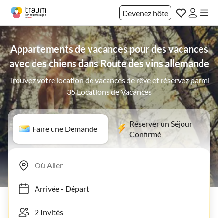
Devenez hôte
Appartements de vacances pour des vacances
avec des chiens dans Route des vins allemande
Trouvez votre location de vacances de rêve et réservez parmi
35 Locations de Vacances
Réserver un Séjour
Faire une Demande
Confirmé
Arrivée
-
Départ