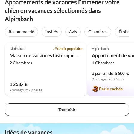
Appartements de vacances Emmener votre
chien en vacances sélectionnés dans
Alpirsbach
Recommandé
Invités
Avis
Chambres
Étoiles
4.9
(32)
4.9
(22)
Alpirsbach
Choix populaire
Alpirsbach
Maison de vacances historique Gerberhaus
2 Chambres
1 Chambres
à partir de 560,- €
2 voyageurs / 7 Nuits
1 268,- €
Perle cachée
2 voyageurs / 7 Nuits
Tout Voir
Idées de vacances