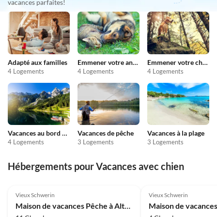
vacances parfaites!
Adapté aux familles
Emmener votre animal en vacances
Emmener votre chien en vacances
4 Logements
4 Logements
4 Logements
Vacances au bord du lac
Vacances de pêche
Vacances à la plage
4 Logements
3 Logements
3 Logements
Hébergements pour Vacances avec chien
Meilleure
4.1
(4)
Annonce
4.6
(4)
Vieux Schwerin
Vieux Schwerin
Maison de vacances Pêche à Alt-Schwerin au lac de Plau
Maison de vacance