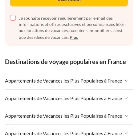
Je souhaite recevoir régulièrement par e-mail des
informations et offres exclusives et personnalisées liées
aux locations de vacances, aux biens immobiliers, ainsi
que des idées de vacances.
Plus
Destinations de voyage populaires en France
Appartements de Vacances les Plus Populaires à France
Appartements de Vacances à France
Appartements de Vacances les Plus Populaires à France
Appartements de Vacances à Paris-Ile de France
Appartements de Vacances à France
Appartements de Vacances les Plus Populaires à France
Appartements de Vacances à Paris
Appartements de Vacances à Paris-Ile de France
Appartements de Vacances à Alpes françaises
Appartements de Vacances à France
Appartements de Vacances les Plus Populaires à France
Appartements de Vacances à Paris