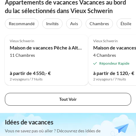
Appartements de vacances Vacances au bord
du lac sélectionnés dans Vieux Schwerin
Recommandé
Invités
Avis
Chambres
Étoiles
Meilleure
4.1
(4)
Annonce
4.6
(4)
Vieux Schwerin
Vieux Schwerin
Maison de vacances Pêche à Alt-Schwerin au lac de Plau
Maison de vacance
11 Chambres
4 Chambres
Répondeur Rapide
à partir de 4 550,- €
à partir de 1 120,- €
2 voyageurs / 7 Nuits
2 voyageurs / 7 Nuits
Tout Voir
Idées de vacances
Vous ne savez pas où aller ? Découvrez des idées de