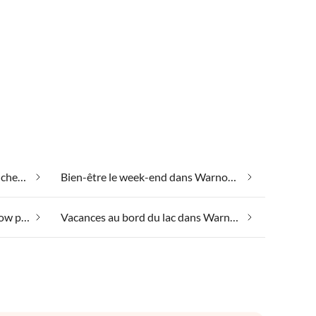
Appartements de vacances pas chers dans Warnow près de Grevesmühlen
Bien-être le week-end dans Warnow près de Grevesmühlen
Spa santé et beauté dans Warnow près de Grevesmühlen
Vacances au bord du lac dans Warnow près de Grevesmühlen