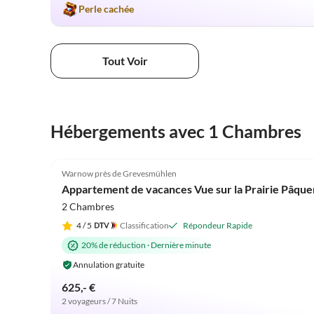
Perle cachée
Tout Voir
Hébergements avec 1 Chambres
5.0
(87)
Warnow près de Grevesmühlen
Appartement de vacances Vue sur la Prairie Pâque
2 Chambres
4
/ 5
Classification
Répondeur Rapide
20% de réduction
·
Dernière minute
Annulation gratuite
625,- €
2 voyageurs / 7 Nuits