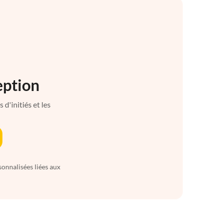
eption
d'initiés et les
sonnalisées liées aux