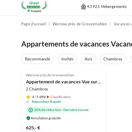
43 923 Hébergements
Page d'accueil
Warnow près de Grevesmühlen
Vacances a
Appartements de vacances Vacanc
Recommandé
Invités
Avis
Chambres
5.0
(87)
Warnow près de Grevesmühlen
Appartement de vacances Vue sur la Prairie Pâquerette
2 Chambres
4
/ 5
Classification
Répondeur Rapide
20% de réduction
·
Dernière minute
Annulation gratuite
625,- €