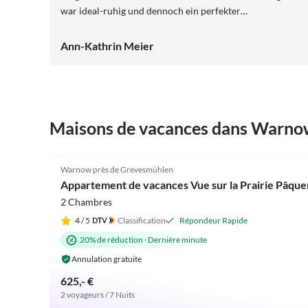
war ideal-ruhig und dennoch ein perfekter
Ausgangspunkt für Ausflüge. Die Ostsee war mit dem
Fahrrad sehr gut und schnell zu erreichen, sodass wir
Ann-Kathrin Meier
viele schöne Touren unternehmen konnten. Besonders
unsere Kinder hatten viel Spaß und wir konnten die
gemeinsame Zeit in vollen Zügen genießen. Die
Gastgeber waren sehr freundlich und hilfsbereit. Wir
kommen gerne wieder und können die Ferienwohnung
Maisons de vacances dans Warno
uneingeschränkt weiterempfehlen!
5.0
(87)
Warnow près de Grevesmühlen
Appartement de vacances Vue sur la Prairie Pâque
2 Chambres
4
/ 5
Classification
Répondeur Rapide
20% de réduction
·
Dernière minute
Annulation gratuite
625,- €
2 voyageurs / 7 Nuits