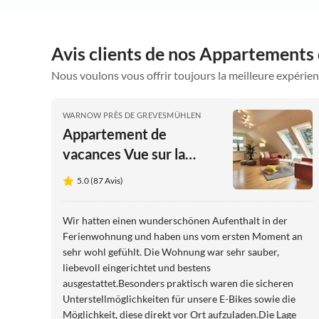
Avis clients de nos Appartement
Nous voulons vous offrir toujours la meilleure expérien
WARNOW PRÈS DE GREVESMÜHLEN
Appartement de
vacances Vue sur la
Prairie Pâquerette
5.0 (87 Avis)
Wir hatten einen wunderschönen Aufenthalt in der
Ferienwohnung und haben uns vom ersten Moment an
sehr wohl gefühlt. Die Wohnung war sehr sauber,
liebevoll eingerichtet und bestens
ausgestattet.Besonders praktisch waren die sicheren
Unterstellmöglichkeiten für unsere E-Bikes sowie die
Möglichkeit, diese direkt vor Ort aufzuladen.Die Lage