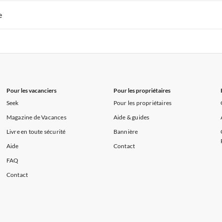
s de Vacances à la Normandie
Appartements de Vacances à Sud de la F
 de Vacances à Paris-Ile de France
Appartements de Vacances à Paris
e
s de Vacances à la Normandie
Appartements de Vacances à Sud de la F
 de Vacances à Paris-Ile de France
Appartements de Vacances à Paris
s de Vacances à la Normandie
Appartements de Vacances à Sud de la F
Pour les vacanciers
Pour les propriétaires
Seek
Pour les propriétaires
Magazine de Vacances
Aide & guides
Livre en toute sécurité
Bannière
Aide
Contact
FAQ
Contact