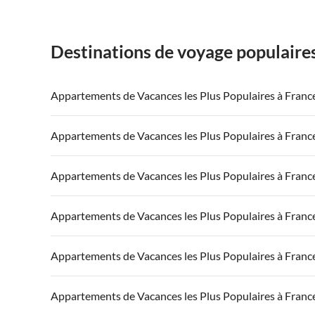
Destinations de voyage populaire
Appartements de Vacances les Plus Populaires à Franc
Appartements de Vacances à France
Appartements
Appartements de Vacances les Plus Populaires à Franc
Appartements de Vacances à Côte atlantique
Appartement
Appartements de Vacances à France
Appartements
Appartements de Vacances les Plus Populaires à Franc
Appartements de Vacances à Côte d'Azur
Appartements de Vacances à Côte atlantique
Appartement
Appartements de Vacances à France
Appartements
Appartements de Vacances les Plus Populaires à Franc
Appartements de Vacances à Côte d'Azur
Appartements de Vacances à Côte atlantique
Appartement
Appartements de Vacances à France
Appartements
Appartements de Vacances les Plus Populaires à Franc
Appartements de Vacances à Côte d'Azur
Appartements de Vacances à Côte atlantique
Appartement
Appartements de Vacances à France
Appartements
Appartements de Vacances les Plus Populaires à Franc
Appartements de Vacances à Côte d'Azur