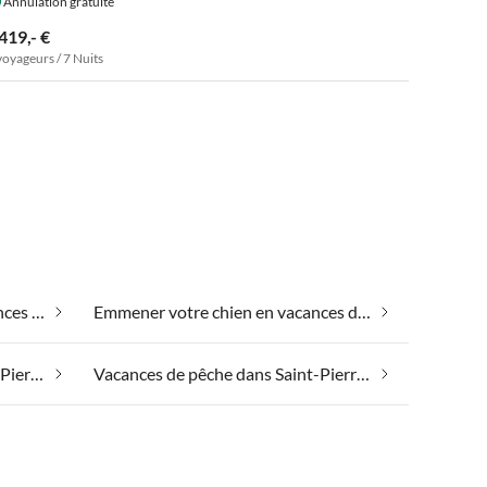
Annulation gratuite
419,- €
voyageurs / 7 Nuits
Emmener votre animal en vacances dans Saint-Pierre-Quiberon
Emmener votre chien en vacances dans Saint-Pierre-Quiberon
Spa santé et beauté dans Saint-Pierre-Quiberon
Vacances de pêche dans Saint-Pierre-Quiberon