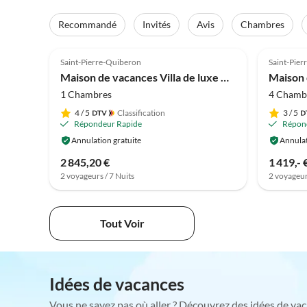
Recommandé
Invités
Avis
Chambres
4.5
(1)
Saint-Pierre-Quiberon
Saint-Pie
Maison de vacances Villa de luxe Kuda, située entre la mer et le centre de thalassothérapie de Quiberon
Maison 
1 Chambres
4 Chamb
4
/ 5
Classification
3
/ 5
Répondeur Rapide
Répon
Annulation gratuite
Annulat
2 845,20 €
1 419,- 
2 voyageurs / 7 Nuits
2 voyageur
Tout Voir
Idées de vacances
Vous ne savez pas où aller ? Découvrez des idées de vac