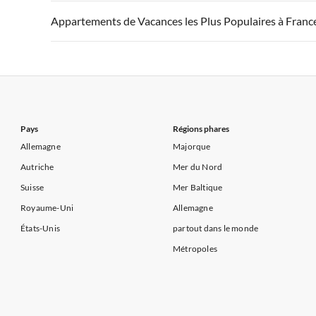
Appartements de Vacances à Côte atlantique
Appartement
Appartements de Vacances à France
Appartements
Appartements de Vacances les Plus Populaires à Franc
Appartements de Vacances à Côte d'Azur
Appartements de Vacances à Côte atlantique
Appartement
Appartements de Vacances à France
Appartements
Appartements de Vacances à Côte d'Azur
Appartements de Vacances à Côte atlantique
Appartement
Appartements de Vacances à Côte d'Azur
Pays
Régions phares
Allemagne
Majorque
Autriche
Mer du Nord
Suisse
Mer Baltique
Royaume-Uni
Allemagne
États-Unis
partout dans le monde
Métropoles