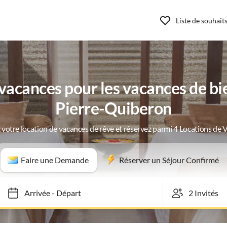
Liste de souhait
acances pour les vacances de bie
Pierre-Quiberon
 votre location de vacances de rêve et réservez parmi 4 Locations de 
Faire une Demande
Réserver un Séjour Confirmé
Arrivée
-
Départ