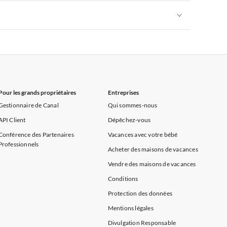
rance
Appartements de Vacances à Provence
Appartements de Vacances à Alpes françaises
rance
Appartements de Vacances à Provence
Appartements de Vacances à Alpes françaises
rance
Appartements de Vacances à Provence
Pour les grands propriétaires
Entreprises
Gestionnaire de Canal
Qui sommes-nous
API Client
Dépêchez-vous
Conférence des Partenaires
Vacances avec votre bébé
Professionnels
Acheter des maisons de vacances
Vendre des maisons de vacances
Conditions
Protection des données
Mentions légales
Divulgation Responsable