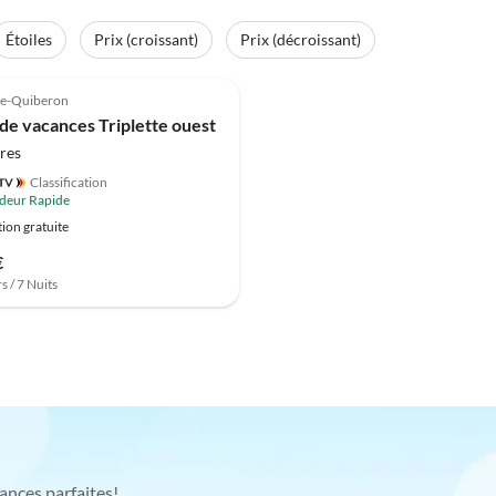
Étoiles
Prix (croissant)
Prix (décroissant)
rre-Quiberon
de vacances Triplette ouest
res
Classification
deur Rapide
ion gratuite
€
s / 7 Nuits
ances parfaites!