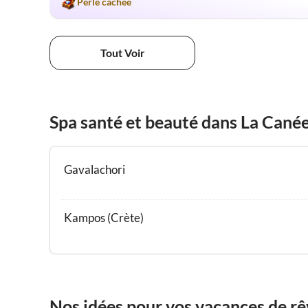
Perle cachée
Tout Voir
Spa santé et beauté dans La Canée
Gavalachori
Kampos (Crète)
Nos idées pour vos vacances de rê