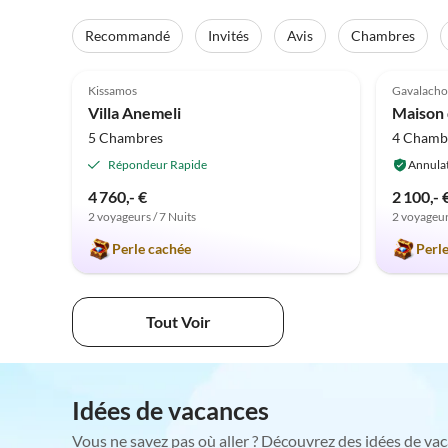
Recommandé
Invités
Avis
Chambres
5.0
(2)
5.0
Kissamos
Gavalacho
Villa Anemeli
5 Chambres
4 Chamb
Répondeur Rapide
Annulat
4 760,- €
2 100,- 
2 voyageurs / 7 Nuits
2 voyageur
Perle cachée
Perl
Tout Voir
Idées de vacances
Vous ne savez pas où aller ? Découvrez des idées de vac