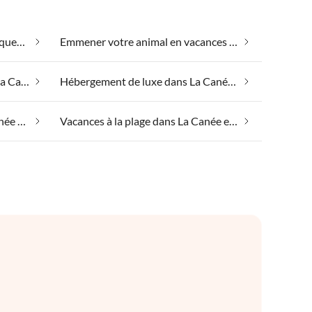
Convient aux personnes allergiques dans La Canée et ses environs
Emmener votre animal en vacances dans La Canée et ses environs
Hébergement de groupe dans La Canée et ses environs
Hébergement de luxe dans La Canée et ses environs
Spa santé et beauté dans La Canée et ses environs
Vacances à la plage dans La Canée et ses environs