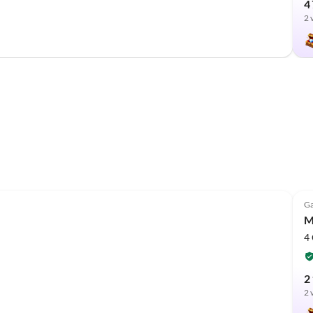
4 
2 
Ga
M
4
2 
2 