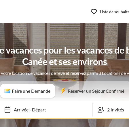
Liste de souhait
 vacances pour les vacances de b
Canée et ses environs
 votre location de vacances de rêve et réservez parmi 3 Locations de 
Faire une Demande
Réserver un Séjour Confirmé
Arrivée
-
Départ