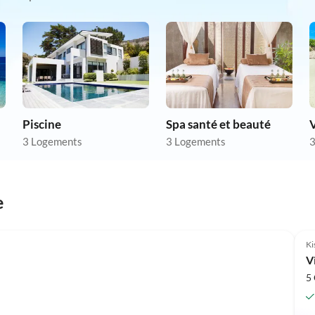
Piscine
Spa santé et beauté
V
3 Logements
3 Logements
3
e
Ki
V
5