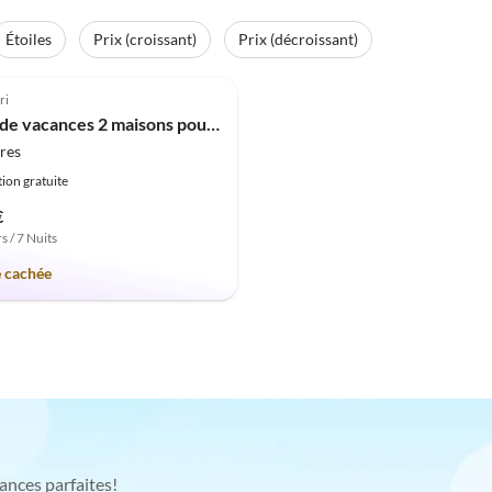
Étoiles
Prix (croissant)
Prix (décroissant)
(1)
ri
Maison de vacances 2 maisons pour 2 familles
res
ion gratuite
€
s / 7 Nuits
e cachée
ances parfaites!