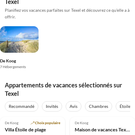
Texel
Planifiez vos vacances parfaites sur Texel et découvrez ce qu'elle a à
offrir.
De Koog
7 Hébergements
Appartements de vacances sélectionnés sur
Texel
Recommandé
Invités
Avis
Chambres
Étoiles
De Koog
Choix populaire
De Koog
Villa Étoile de plage
Maison de vacances Texeldria