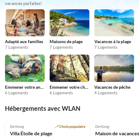
vacances parfaites!
Adapté aux familles
Maisons de plage
Vacances à la plage
7 Logements
7 Logements
7 Logements
Emmener votre animal en vacances
Emmener votre chien en vacances
Vacances de pêche
6 Logements
6 Logements
4 Logements
Hébergements avec WLAN
De Koog
Choix populaire
De Koog
Villa Étoile de plage
Maison de vacances